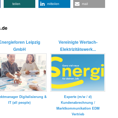
teilen
mitteilen
mail
s.de
Energieforen Leipzig
Vereinigte Wertach-
GmbH
Elektrizitätswerk...
Experte (m/w / d)
ektmanager Digitalisierung &
Kundenabrechnung /
IT (all people)
Marktkommunikation EDM
Vertrieb