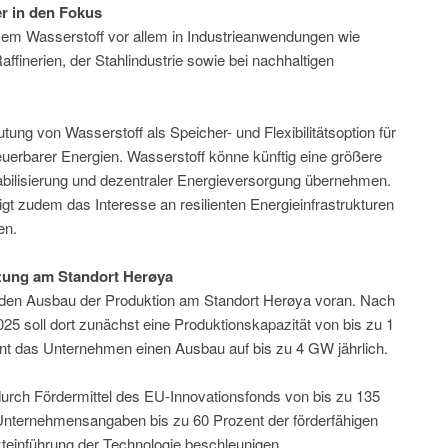
er in den Fokus
em Wasserstoff vor allem in Industrieanwendungen wie
finerien, der Stahlindustrie sowie bei nachhaltigen
tung von Wasserstoff als Speicher- und Flexibilitätsoption für
uerbarer Energien. Wasserstoff könne künftig eine größere
abilisierung und dezentraler Energieversorgung übernehmen.
 zudem das Interesse an resilienten Energieinfrastrukturen
en.
tzung am Standort Herøya
el den Ausbau der Produktion am Standort Herøya voran. Nach
25 soll dort zunächst eine Produktionskapazität von bis zu 1
ant das Unternehmen einen Ausbau auf bis zu 4 GW jährlich.
g durch Fördermittel des EU-Innovationsfonds von bis zu 135
Unternehmensangaben bis zu 60 Prozent der förderfähigen
kteinführung der Technologie beschleunigen.