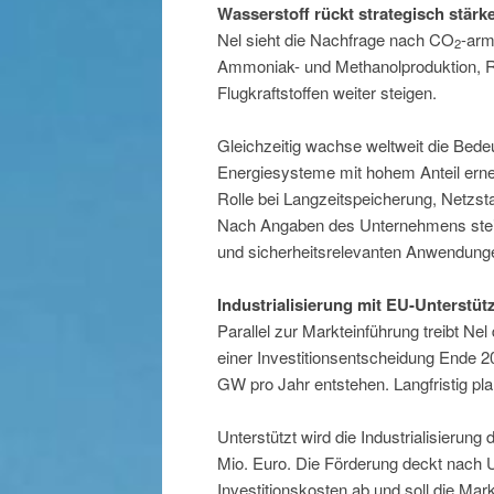
Wasserstoff rückt strategisch stärk
Nel sieht die Nachfrage nach CO
-arm
2
Ammoniak- und Methanolproduktion, Raf
Flugkraftstoffen weiter steigen.
Gleichzeitig wachse weltweit die Bedeu
Energiesysteme mit hohem Anteil erne
Rolle bei Langzeitspeicherung, Netzst
Nach Angaben des Unternehmens steigt
und sicherheitsrelevanten Anwendung
Industrialisierung mit EU-Unterstü
Parallel zur Markteinführung treibt N
einer Investitionsentscheidung Ende 20
GW pro Jahr entstehen. Langfristig pl
Unterstützt wird die Industrialisierun
Mio. Euro. Die Förderung deckt nach 
Investitionskosten ab und soll die Mar