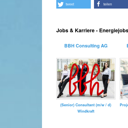
tweet
teilen
Jobs & Karriere - Energiejob
BBH Consulting AG
(Senior) Consultant (m/w / d)
Proj
Windkraft