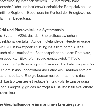
rverbindung integriert werden. Die interdisziplinäre
nschaftliche und betriebswirtschaftliche Perspektiven und
 maritime Regionen. Besonders im Kontext der Energiewende
damit an Bedeutung.
Grid und Photovoltaik als Systembasis
Grid-System (V2G), das den Energiefluss zwischen
idirektional gestaltet. Auf dem Gelände der Reederei wurde
it 1.700 Kilowattpeak Leistung installiert, deren Ausbau
urch einen stationären Batteriespeicher auf dem Parkplatz,
n geparkter Elektrofahrzeuge genutzt wird. Trifft die
ann der Energiefluss umgekehrt werden: Die Fahrzeugbatterien
Strom in das Ladesystem der Fähre ein. Dadurch entsteht
 das erneuerbare Energie besser nutzbar macht und das
ich Lastspitzen gezielt reduzieren und volatile Einspeisung
en. Langfristig gilt das Konzept als Baustein für skalierbare
rastruktur.
he Geschäftsmodelle im maritimen Energiesystem