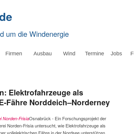
de
nd um die Windenergie
Firmen
Ausbau
Wind
Termine
Jobs
F
n: Elektrofahrzeuge als
 E-Fähre Norddeich–Norderney
i Norden-Frisia
Osnabrück - Ein Forschungsprojekt der
i Norden-Frisia untersucht, wie Elektrofahrzeuge als
iner vollelektrischen Fähre in der Nordsee unterstützen