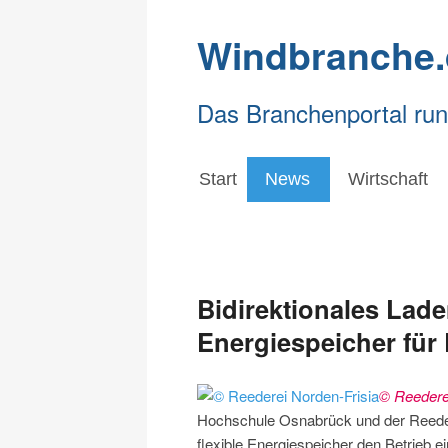
Windbranche.
Das Branchenportal ru
Start
News
Wirtschaft
Bidirektionales Lade
Energiespeicher für
© Reedere
Hochschule Osnabrück und der Reedere
flexible Energiespeicher den Betrieb e