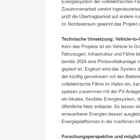
Energiesystem der vollelektrischen Fäh
Zusammenarbeit vereint ingenieurwisse
prüft die Übertragbarkeit auf andere
im Nordseeraum gewinnt das Projekt 
Technische Umsetzung: Vehicle-to-
Kern des Projekts ist ein Vehicle-to-
Fahrzeugen, Infrastruktur und Fähre b
bereits 2024 eine Photovoltaikanlage m
geplant ist. Ergänzt wird das System d
der künftig gemeinsam mit den Batterie
vollelektrische Fähre im Hafen ein, k
speisen zusammen mit der PV-Anlage 
ein lokales, flexibles Energiesystem,
öffentliche Netz entlastet. So lassen s
erneuerbarer Energien besser ausgleich
Energieplattformen in der maritimen Inf
Forschungsperspektive und möglic