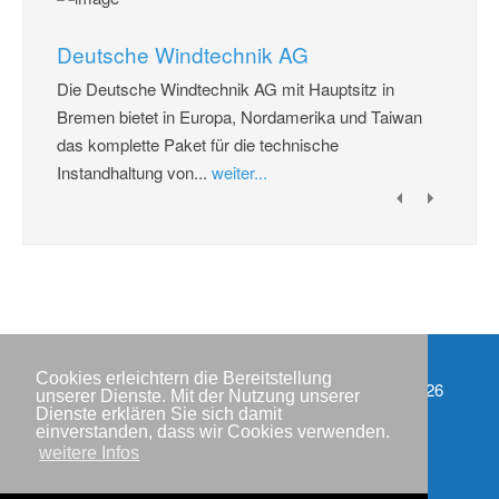
Deutsche Windtechnik AG
Die Deutsche Windtechnik AG mit Hauptsitz in
Bremen bietet in Europa, Nordamerika und Taiwan
das komplette Paket für die technische
Instandhaltung von...
weiter...
Cookies erleichtern die Bereitstellung
Impressum
Copyright © IWR 2026
unserer Dienste. Mit der Nutzung unserer
Dienste erklären Sie sich damit
Datenschutzerklärung
einverstanden, dass wir Cookies verwenden.
weitere Infos
Kontakt
Newsletter