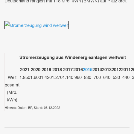
Deutschland rangiert mit 118 Mrd. kWh (BMWK) auf Platz drei.
Stromerzeugung aus Windenergieanlagen weltweit
2021
2020
2019
2018
2017
2016
2015
2014
2013
2012
2011
2
Welt
1.850
1.600
1.420
1.270
1.140
960
830
700
640
530
440
gesamt
(Mrd.
kWh)
Hinweis: Daten: BP,
Stand: 06.12.2022