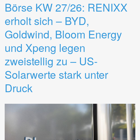
Börse KW 27/26: RENIXX
erholt sich – BYD,
Goldwind, Bloom Energy
und Xpeng legen
zweistellig zu – US-
Solarwerte stark unter
Druck