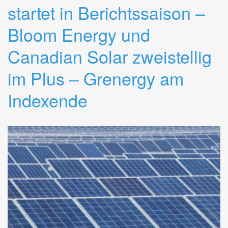
startet in Berichtssaison –
Bloom Energy und
Canadian Solar zweistellig
im Plus – Grenergy am
Indexende