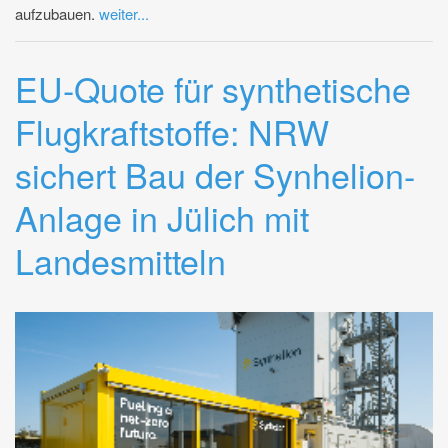
aufzubauen.
weiter...
EU-Quote für synthetische
Flugkraftstoffe: NRW
sichert Bau der Synhelion-
Anlage in Jülich mit
Landesmitteln