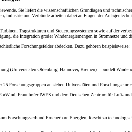
giewende. Sie liefert die wissenschaftlichen Grundlagen und technischen
, Industrie und Verbünde arbeiten dabei an Fragen der Anlagentechnik
Turbinen, Tragstrukturen und Steuerungssystemen sowie auf der verbes
gung, die Integration großer Windenergiemengen in Stromnetze und di
erschiedliche Forschungsfelder abdecken. Dazu gehören beispielsweise:
ung (Universitäten Oldenburg, Hannover, Bremen) – bündelt Windener
 25 Forschungsgruppen an sieben Universitäten und Forschungseinric
orWind, Fraunhofer IWES und dem Deutschen Zentrum für Luft‑ und
 zum Forschungsverbund Erneuerbare Energien, forscht zu technologis