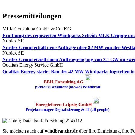
Pressemitteilungen
MLK Consulting GmbH & Co. KG.
Eröffnung des repowerten Windparks Scheid: MLK Gruppe und 
Nordex SE
Nordex Group erhält neue Aufträge über 82 MW von der Westfä
Nordex SE
Nordex Group erzielt einen Auftragseingang von 3.1 GW im zwei
Qualitas Energy Service GmbH
Qualitas Energy startet Bau des 42 MW Windparks Ingstetten 
BBH Consulting AG
(Senior) Consultant (m/w/d) Windkraft
Energieforen Leipzig GmbH
Projektmanager Digitalisierung & IT (all people)
Sie möchten auch auf
windbranche.de
über Ihre Einrichtung, ihre F