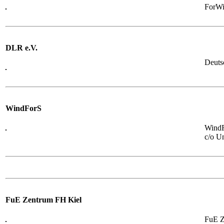
ForWi
DLR e.V.
Deuts
WindForS
WindF
c/o Un
FuE Zentrum FH Kiel
FuE Z