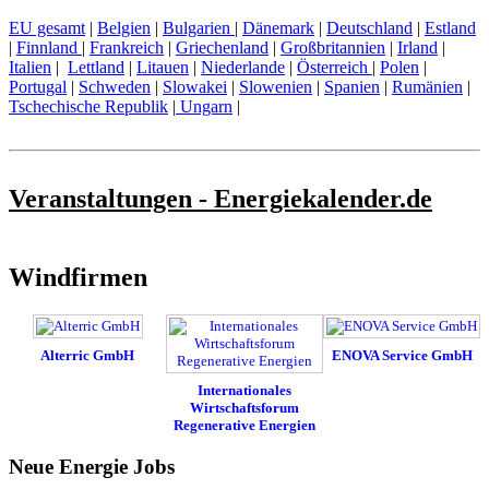
EU gesamt
|
Belgien
|
Bulgarien
|
Dänemark
|
Deutschland
|
Estland
|
Finnland
|
Frankreich
|
Griechenland
|
Großbritannien
|
Irland
|
Italien
|
Lettland
|
Litauen
|
Niederlande
|
Österreich
|
Polen
|
Portugal
|
Schweden
|
Slowakei
|
Slowenien
|
Spanien
|
Rumänien
|
Tschechische Republik
|
Ungarn
|
Veranstaltungen - Energiekalender.de
Windfirmen
Alterric GmbH
ENOVA Service GmbH
Internationales
Wirtschaftsforum
Regenerative Energien
Neue Energie Jobs