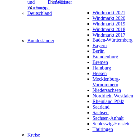
und
Dienstleister
Welt
Wartung
Europa
Windmarkt 2021
Deutschland
Windmarkt 2020
Windmarkt 2019
Windmarkt 2018
Windmarkt 2017
Baden-Württemberg
Bundesländer
Bayern
Berlin
Brandenburg
Bremen
Hamburg
Hessen
Mecklenburg-
Vorpommern
Niedersachsen
Nordrhein Westfalen
Rheinland-Pfalz
Saarland
Sachsen
Sachsen-Anhalt
Schleswig-Holstein
Thüringen
Kreise