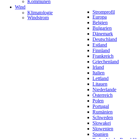
Kommunen
Wind
Stromprofil
Klimatologie
Europa
Windstrom
Belgien
Bulgarien
Dänemark
Deutschland
Estland
Finnland
Frankreich
Griechenland
Irland
Italien
Lettland
Litauen
Niederlande
Österreich
Polen
Portugal
Rumänien
Schweden
Slowakei
Slowenien
Spanien