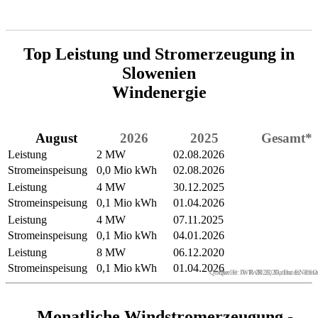
Top Leistung und Stromerzeugung in
Slowenien
Windenergie
August
2026
2025
Gesamt*
Leistung
2 MW
02.08.2026
Stromeinspeisung
0,0 Mio kWh
02.08.2026
Leistung
4 MW
30.12.2025
Stromeinspeisung
0,1 Mio kWh
01.04.2026
Leistung
4 MW
07.11.2025
Stromeinspeisung
0,1 Mio kWh
04.01.2026
Leistung
8 MW
06.12.2020
Stromeinspeisung
0,1 Mio kWh
01.04.2026
Quelle: © IWR 2026, Daten: ENTSO
Quelle: © IWR 2026, Daten: entso
Monatliche Windstromerzeugung -