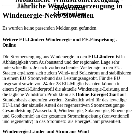
Jährliche Windstromerzeugung in
Slowenien
Slowenien
Windenergie-News Slowenien
Es wurden keine passenden Meldungen gefunden.
Weitere EU-Länder: Windenergie und EE-Einspeisung -
Online
Die Stromerzeugung aus Windenergie in den
EU-Ländern
ist in
Abhängigkeit vom Ausbaustand und der regionalen Lage sehr
unterschiedlich. Je nach vorherrschender Wetterlage in den EU-
Staaten ergänzen sich zudem Wind- und Solarstrom und stabilisieren
in einem EU-Stromverbund das Leistungsangeobt. Für die EU
insgesamt sowie von 24 der 28 EU-Mitgliedsstaaten können in
einem Spezial-Länderprofil die aktuelle Windenergie-Leistung und
die tägliche Windstrom-Produktion als
Online-EnergieChart
auf
Stundenbasis abgerufen werden. Zusätzlich wird für das jeweilige
EU-Land der aktuelle Anteil der regenerativen Stromerzeugungs-
Gesamtleistung (Wasserkraft, Windenergie, Solarenergie, Bioenergie
und Geothermie) an der gesamten Stromeinspeisung (konventionell
und regenerativ) in das Stromnetz als EnergieChart präsentiert.
Windenergie-Länder und Strom aus Wind