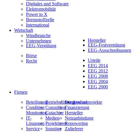
Digitales und Software
Elektromobilität
Power to X
Brennstoffzelle
International
Wirtschaft
Windbranche
Hersteller
Unternehmen
EEG-Festvergütung
EEG-Vergütung
EEG-Ausschreibungen
Börse
Urteile
Recht
EEG 2014
EEG 2012
EEG 2008
EEG 2004
EEG 2000
Firmen
Beteiligung
Betriebsführung
Bürgerwindprojekte
Ausbau
Condition
Consulting
Finanzierung
Monitoring
Gutachter
Hersteller
IT-
Medien
Netzanbindung
Lösungen
Projektierer
Repowering
Service
Sonstige
Zulieferer