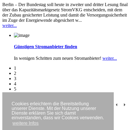
Berlin – Der Bundestag soll heute in zweiter und dritter Lesung final
über das Kapazitätsmarktgesetz StromVKG entscheiden, mit dem
der Zubau gesicherter Leistung und damit die Versorgungssicherheit
im Zuge der Energiewende abgesichert w...
weiter...
Günstigen Stromanbieter finden
In wenigen Schritten zum neuen Stromanbieter!
weiter...
1
2
3
4
5
6
Cookies erleichtern die Bereitstellung
Impressum
unserer Dienste. Mit der Nutzung unserer
Datenschutzerklärung
Dienste erklären Sie sich damit
Kontakt
einverstanden, dass wir Cookies verwenden.
Newsletter
weitere Infos
Copyright © IWR 2026