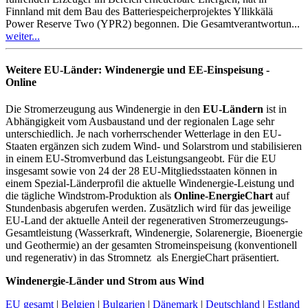
Finnland mit dem Bau des Batteriespeicherprojektes Yllikkälä
Power Reserve Two (YPR2) begonnen. Die Gesamtverantwortun...
weiter...
Weitere EU-Länder: Windenergie und EE-Einspeisung -
Online
Die Stromerzeugung aus Windenergie in den
EU-Ländern
ist in
Abhängigkeit vom Ausbaustand und der regionalen Lage sehr
unterschiedlich. Je nach vorherrschender Wetterlage in den EU-
Staaten ergänzen sich zudem Wind- und Solarstrom und stabilisieren
in einem EU-Stromverbund das Leistungsangeobt. Für die EU
insgesamt sowie von 24 der 28 EU-Mitgliedsstaaten können in
einem Spezial-Länderprofil die aktuelle Windenergie-Leistung und
die tägliche Windstrom-Produktion als
Online-EnergieChart
auf
Stundenbasis abgerufen werden. Zusätzlich wird für das jeweilige
EU-Land der aktuelle Anteil der regenerativen Stromerzeugungs-
Gesamtleistung (Wasserkraft, Windenergie, Solarenergie, Bioenergie
und Geothermie) an der gesamten Stromeinspeisung (konventionell
und regenerativ) in das Stromnetz als EnergieChart präsentiert.
Windenergie-Länder und Strom aus Wind
EU gesamt
|
Belgien
|
Bulgarien
|
Dänemark
|
Deutschland
|
Estland