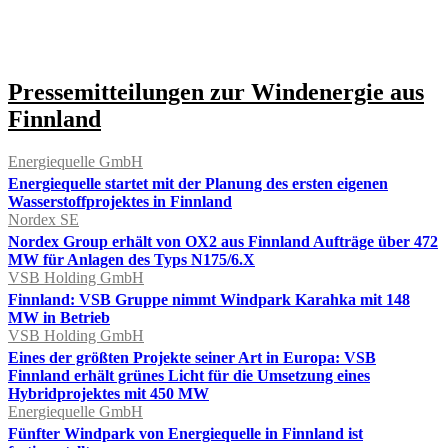
Pressemitteilungen zur Windenergie aus
Finnland
Energiequelle GmbH
Energiequelle startet mit der Planung des ersten eigenen
Wasserstoffprojektes in Finnland
Nordex SE
Nordex Group erhält von OX2 aus Finnland Aufträge über 472
MW für Anlagen des Typs N175/6.X
VSB Holding GmbH
Finnland: VSB Gruppe nimmt Windpark Karahka mit 148
MW in Betrieb
VSB Holding GmbH
Eines der größten Projekte seiner Art in Europa: VSB
Finnland erhält grünes Licht für die Umsetzung eines
Hybridprojektes mit 450 MW
Energiequelle GmbH
Fünfter Windpark von Energiequelle in Finnland ist