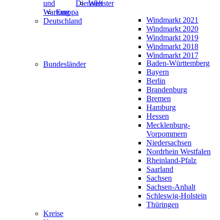
und
Dienstleister
Welt
Wartung
Europa
Windmarkt 2021
Deutschland
Windmarkt 2020
Windmarkt 2019
Windmarkt 2018
Windmarkt 2017
Baden-Württemberg
Bundesländer
Bayern
Berlin
Brandenburg
Bremen
Hamburg
Hessen
Mecklenburg-
Vorpommern
Niedersachsen
Nordrhein Westfalen
Rheinland-Pfalz
Saarland
Sachsen
Sachsen-Anhalt
Schleswig-Holstein
Thüringen
Kreise