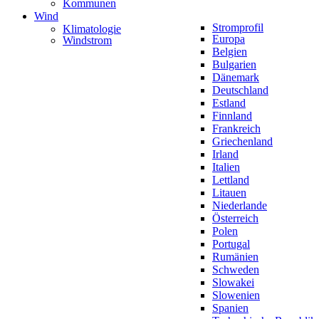
Kommunen
Wind
Stromprofil
Klimatologie
Europa
Windstrom
Belgien
Bulgarien
Dänemark
Deutschland
Estland
Finnland
Frankreich
Griechenland
Irland
Italien
Lettland
Litauen
Niederlande
Österreich
Polen
Portugal
Rumänien
Schweden
Slowakei
Slowenien
Spanien