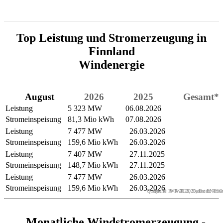
Top Leistung und Stromerzeugung in
Finnland
Windenergie
August
2026
2025
Gesamt*
Leistung
5 323 MW
06.08.2026
Stromeinspeisung
81,3 Mio kWh
07.08.2026
Leistung
7 477 MW
26.03.2026
Stromeinspeisung
159,6 Mio kWh
26.03.2026
Leistung
7 407 MW
27.11.2025
Stromeinspeisung
148,7 Mio kWh
27.11.2025
Leistung
7 477 MW
26.03.2026
Stromeinspeisung
159,6 Mio kWh
26.03.2026
Quelle: © IWR 2026, Daten: ENTSO
Quelle: © IWR 2026, Daten: entso
Monatliche Windstromerzeugung -