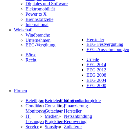
Digitales und Software
Elektromobilität
Power to X
Brennstoffzelle
International
Wirtschaft
Windbranche
Hersteller
Unternehmen
EEG-Festvergütung
EEG-Vergütung
EEG-Ausschreibungen
Börse
Urteile
Recht
EEG 2014
EEG 2012
EEG 2008
EEG 2004
EEG 2000
Firmen
Beteiligung
Betriebsführung
Bürgerwindprojekte
Ausbau
Condition
Consulting
Finanzierung
Monitoring
Gutachter
Hersteller
IT-
Medien
Netzanbindung
Lösungen
Projektierer
Repowering
Service
Sonstige
Zulieferer