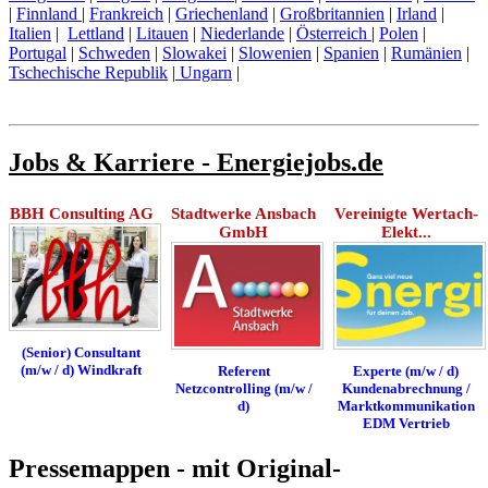
|
Finnland
|
Frankreich
|
Griechenland
|
Großbritannien
|
Irland
|
Italien
|
Lettland
|
Litauen
|
Niederlande
|
Österreich
|
Polen
|
Portugal
|
Schweden
|
Slowakei
|
Slowenien
|
Spanien
|
Rumänien
|
Tschechische Republik
|
Ungarn
|
Jobs & Karriere - Energiejobs.de
BBH Consulting AG
Stadtwerke Ansbach
Vereinigte Wertach-
GmbH
Elekt...
(Senior) Consultant
(m/w / d) Windkraft
Referent
Experte (m/w / d)
Netzcontrolling (m/w /
Kundenabrechnung /
d)
Marktkommunikation
EDM Vertrieb
Pressemappen - mit Original-