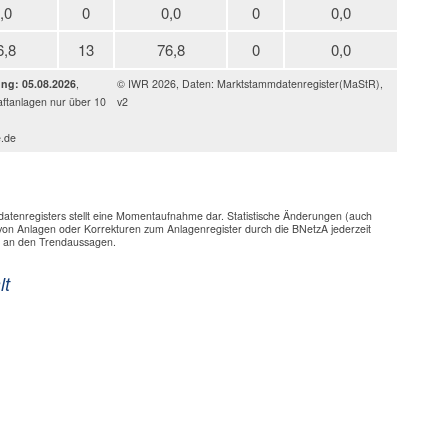
,0
0
0,0
0
0,0
6,8
13
76,8
0
0,0
ung: 05.08.2026
,
© IWR 2026, Daten: Marktstammdatenregister(MaStR),
ftanlagen nur über 10
v2
e.de
enregisters stellt eine Momentaufnahme dar. Statistische Änderungen (auch
on Anlagen oder Korrekturen zum Anlagenregister durch die BNetzA jederzeit
n an den Trendaussagen.
lt