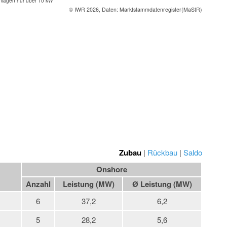
nlagen nur über 10 kW
© IWR 2026, Daten: Marktstammdatenregister(MaStR)
Zubau
|
Rückbau
|
Saldo
Onshore
Anzahl
Leistung (MW)
Ø Leistung (MW)
6
37,2
6,2
5
28,2
5,6