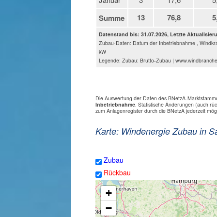
13
76,8
5
Summe
Datenstand bis: 31.07.2026, Letzte Aktualisier
Zubau-Daten: Datum der Inbetriebnahme , Windkra
kW
Legende: Zubau: Brutto-Zubau | www.windbranch
Die Auswertung der Daten des BNetzA-Marktstammdat
Inbetriebnahme
. Statistische Änderungen (auch r
zum Anlagenregister durch die BNetzA jederzeit mög
Karte: Windenergie Zubau in S
Zubau
Rückbau
+
−