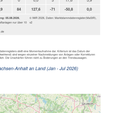
,9
84
127,6
-71
-50,8
0,0
ung: 05.08.2026
,
© IWR 2026, Daten: Marktstammdatenregister(MaStR),
ftanlagen nur über 10
v2
e.de
enregisters stellt eine Momentaufnahme dar. Kriterium ist das Datum der
ückwirkend) sind wegen einzelner Nachmeldungen von Anlagen oder Korrekturen
lich. Die Unschärfen führen nicht zu Änderungen an den Trendaussagen.
achsen-Anhalt an Land (Jan - Jul 2026)