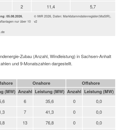
2
11,4
5,7
ung: 05.08.2026
,
© IWR 2026, Daten: Marktstammdatenregister(MaStR),
ftanlagen nur über 10
v2
e.de
Windenergie-Zubau (Anzahl, Windleistung) in Sachsen-Anhalt
ahlen und 9-Monatszahlen dargestellt.
fshore
Onshore
Offshore
ng (MW)
Anzahl
Leistung (MW)
Anzahl
Leistung (MW)
5,6
6
35,6
0
0,0
1,3
7
41,3
0
0,0
6,8
13
76,8
0
0,0