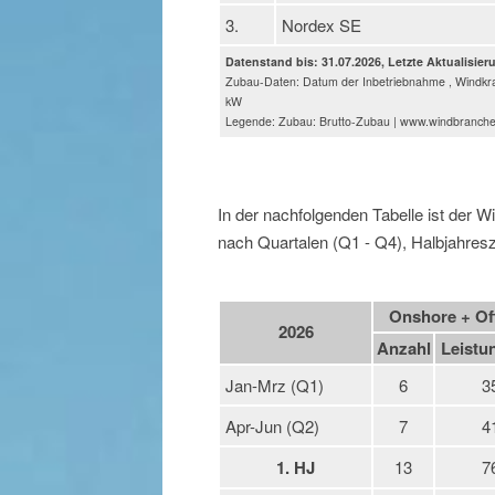
3.
Nordex SE
Datenstand bis: 31.07.2026, Letzte Aktualisier
Zubau-Daten: Datum der Inbetriebnahme , Windkra
kW
Legende: Zubau: Brutto-Zubau | www.windbranch
In der nachfolgenden Tabelle ist der 
nach Quartalen (Q1 - Q4), Halbjahresz
Onshore + Of
2026
Anzahl
Leistu
Jan-Mrz (Q1)
6
3
Apr-Jun (Q2)
7
4
1. HJ
13
7