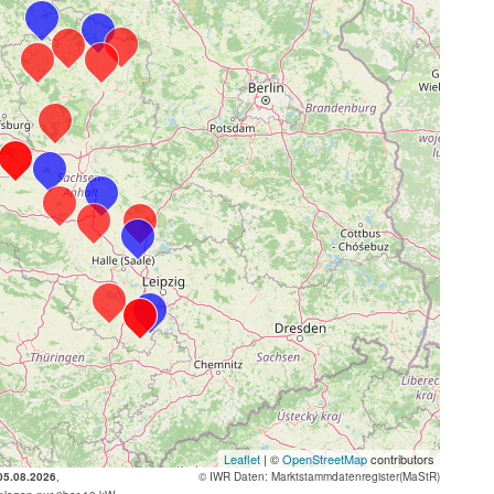
Leaflet
| ©
OpenStreetMap
contributors
 05.08.2026
,
© IWR
Daten: Marktstammdatenregister(MaStR)