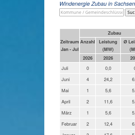
Windenergie Zubau in Sachsen
Suc
Zubau
Zeitraum
Anzahl
Leistung
Ø Lei
Jan - Jul
(MW)
(M
2026
2026
20
Juli
0
0,0
Juni
4
24,2
6
Mai
1
5,6
5
April
2
11,6
5
März
1
5,6
5
Februar
2
12,4
6
Januar
3
17,6
5