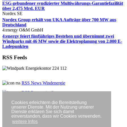
ESG-gebundener syndizierter Multiwährungs-Garantiefazilität
über 2,475 Mrd. EUR
Nordex SE
Nordex Group erhält von UKA Aufträge über 700 MW aus
Deutschland
4:energy O&M GmbH
4:energy feiert fünfjähriges Bestehen und übernimmt zwei
Windparks mit 46 MW sowie die Elektroplanung von 2.000 E-
Ladepunkten
RSS Feeds
RSS News Windenergie
RSS Pressemitteilungen
Cookies erleichtern die Bereitstellung
Neue Energie Jobs
unserer Dienste. Mit der Nutzung unserer
Dienste erklären Sie sich damit
BBH Consulting AG
einverstanden, dass wir Cookies verwenden.
weitere Infos