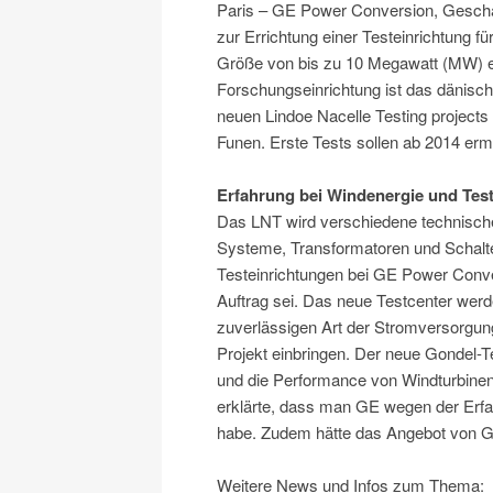
Paris – GE Power Conversion, Geschä
zur Errichtung einer Testeinrichtung
Größe von bis zu 10 Megawatt (MW) erh
Forschungseinrichtung ist das dänisc
neuen Lindoe Nacelle Testing projects 
Funen. Erste Tests sollen ab 2014 erm
Erfahrung bei Windenergie und Tes
Das LNT wird verschiedene technische
Systeme, Transformatoren und Schalte
Testeinrichtungen bei GE Power Conver
Auftrag sei. Das neue Testcenter werd
zuverlässigen Art der Stromversorgu
Projekt einbringen. Der neue Gondel-Te
und die Performance von Windturbin
erklärte, dass man GE wegen der Erfa
habe. Zudem hätte das Angebot von G
Weitere News und Infos zum Thema: