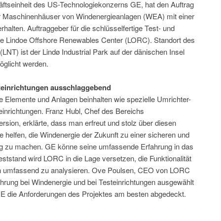
ftseinheit des US-Technologiekonzerns GE, hat den Auftrag
 für Maschinenhäuser von Windenergieanlagen (WEA) mit einer
alten. Auftraggeber für die schlüsselfertige Test- und
he Lindoe Offshore Renewables Center (LORC). Standort des
(LNT) ist der Lindø Industrial Park auf der dänischen Insel
öglicht werden.
teinrichtungen ausschlaggebend
 Elemente und Anlagen beinhalten wie spezielle Umrichter-
inrichtungen. Franz Hubl, Chef des Bereichs
sion, erklärte, dass man erfreut und stolz über diesen
e helfen, die Windenergie der Zukunft zu einer sicheren und
ng zu machen. GE könne seine umfassende Erfahrung in das
ststand wird LORC in die Lage versetzen, die Funktionalität
en umfassend zu analysieren. Ove Poulsen, CEO von LORC
hrung bei Windenergie und bei Testeinrichtungen ausgewählt
E die Anforderungen des Projektes am besten abgedeckt.