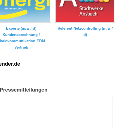
Experte (m/w / d)
Referent Netzcontrolling (m/w /
Kundenabrechnung /
d)
arktkommunikation EDM
Vertrieb
ender.de
-Pressemitteilungen