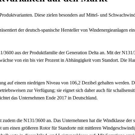
oduktvarianten. Diese zielen besonders auf Mittel- und Schwachwind
sentiert der deutsch-spanische Hersteller von Windenergieanlagen ein
1/3600 aus der Produktfamilie der Generation Delta an. Mit der N131/3
wächse von ein bis vier Prozent in Abhängigkeit vom Standort. Die 
rung auf einem niedrigen Niveau von 106,2 Dezibel gehalten werden. D
Betriebsweisen zur Verfügung; sie eignet sich daher auch für schallsens
richtet das Unternehmen Ende 2017 in Deutschland.
tzt zudem die N131/3600 an. Das Unternehmen hat die Windklasse der s
 um einen größeren Rotor für Standorte mit mittleren Windgeschwind