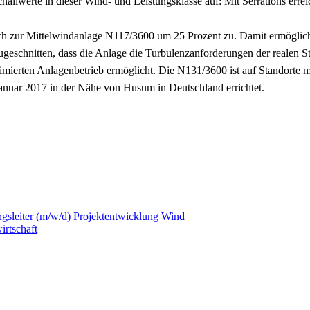
hallwerte in dieser Wind- und Leistungsklasse auf: Mit Serrations errei
ch zur Mittelwindanlage N117/3600 um 25 Prozent zu. Damit ermöglicht
eschnitten, dass die Anlage die Turbulenzanforderungen der realen St
ptimierten Anlagenbetrieb ermöglicht. Die N131/3600 ist auf Standorte
Januar 2017 in der Nähe von Husum in Deutschland errichtet.
leiter (m/w/d) Projektentwicklung Wind
irtschaft