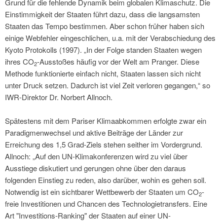
Grund für die fehlende Dynamik beim globalen Klimaschutz. Die
Einstimmigkeit der Staaten führt dazu, dass die langsamsten
Staaten das Tempo bestimmen. Aber schon früher haben sich
einige Webfehler eingeschlichen, u.a. mit der Verabschiedung des
Kyoto Protokolls (1997). „In der Folge standen Staaten wegen
ihres CO
-Ausstoßes häufig vor der Welt am Pranger. Diese
2
Methode funktionierte einfach nicht, Staaten lassen sich nicht
unter Druck setzen. Dadurch ist viel Zeit verloren gegangen,“ so
IWR-Direktor Dr. Norbert Allnoch.
Spätestens mit dem Pariser Klimaabkommen erfolgte zwar ein
Paradigmenwechsel und aktive Beiträge der Länder zur
Erreichung des 1,5 Grad-Ziels stehen seither im Vordergrund.
Allnoch: „Auf den UN-Klimakonferenzen wird zu viel über
Ausstiege diskutiert und gerungen ohne über den daraus
folgenden Einstieg zu reden, also darüber, wohin es gehen soll.
Notwendig ist ein sichtbarer Wettbewerb der Staaten um CO
-
2
freie Investitionen und Chancen des Technologietransfers. Eine
Art "Investitions-Ranking" der Staaten auf einer UN-