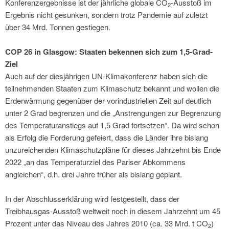
Konferenzergebnisse ist der jährliche globale CO
-Ausstoß im
2
Ergebnis nicht gesunken, sondern trotz Pandemie auf zuletzt
über 34 Mrd. Tonnen gestiegen.
COP 26 in Glasgow: Staaten bekennen sich zum 1,5-Grad-
Ziel
Auch auf der diesjährigen UN-Klimakonferenz haben sich die
teilnehmenden Staaten zum Klimaschutz bekannt und wollen die
Erderwärmung gegenüber der vorindustriellen Zeit auf deutlich
unter 2 Grad begrenzen und die „Anstrengungen zur Begrenzung
des Temperaturanstiegs auf 1,5 Grad fortsetzen“. Da wird schon
als Erfolg die Forderung gefeiert, dass die Länder ihre bislang
unzureichenden Klimaschutzpläne für dieses Jahrzehnt bis Ende
2022 „an das Temperaturziel des Pariser Abkommens
angleichen“, d.h. drei Jahre früher als bislang geplant.
In der Abschlusserklärung wird festgestellt, dass der
Treibhausgas-Ausstoß weltweit noch in diesem Jahrzehnt um 45
Prozent unter das Niveau des Jahres 2010 (ca. 33 Mrd. t CO
)
2