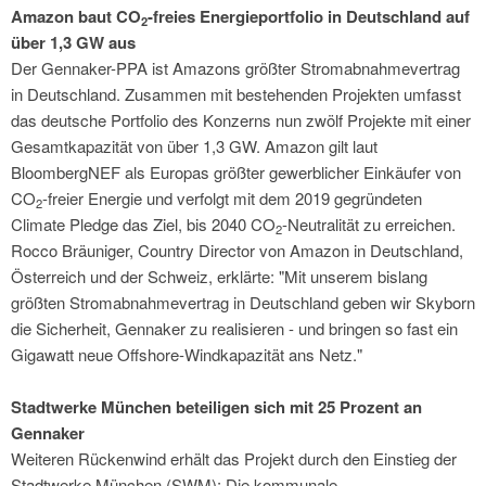
Amazon baut CO
-freies Energieportfolio in Deutschland auf
2
über 1,3 GW aus
Der Gennaker-PPA ist Amazons größter Stromabnahmevertrag
in Deutschland. Zusammen mit bestehenden Projekten umfasst
das deutsche Portfolio des Konzerns nun zwölf Projekte mit einer
Gesamtkapazität von über 1,3 GW. Amazon gilt laut
BloombergNEF als Europas größter gewerblicher Einkäufer von
CO
-freier Energie und verfolgt mit dem 2019 gegründeten
2
Climate Pledge das Ziel, bis 2040 CO
-Neutralität zu erreichen.
2
Rocco Bräuniger, Country Director von Amazon in Deutschland,
Österreich und der Schweiz, erklärte: "Mit unserem bislang
größten Stromabnahmevertrag in Deutschland geben wir Skyborn
die Sicherheit, Gennaker zu realisieren - und bringen so fast ein
Gigawatt neue Offshore-Windkapazität ans Netz."
Stadtwerke München beteiligen sich mit 25 Prozent an
Gennaker
Weiteren Rückenwind erhält das Projekt durch den Einstieg der
Stadtwerke München (SWM): Die kommunale