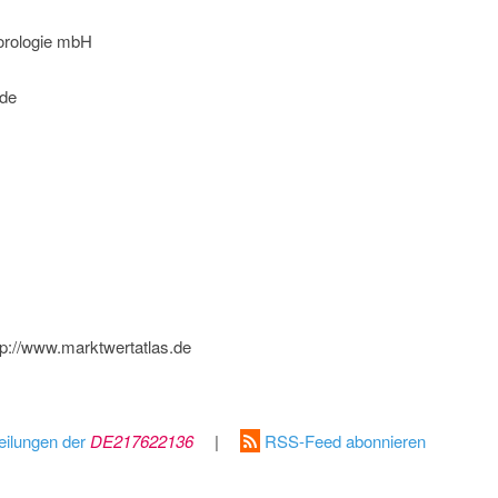
orologie mbH
de
ttp://www.marktwertatlas.de
eilungen der
DE217622136
|
RSS-Feed abonnieren