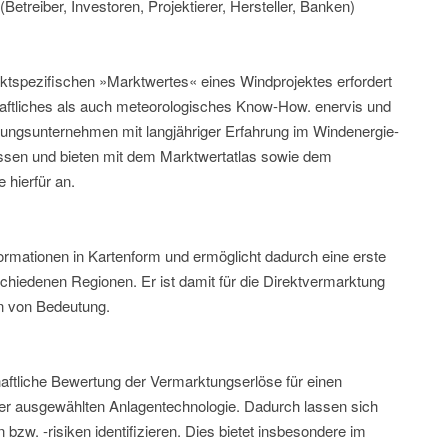
treiber, Investoren, Projektierer, Hersteller, Banken)
ktspezifischen »Marktwertes« eines Windprojektes erfordert
aftliches als auch meteorologisches Know-How. enervis und
tungsunternehmen mit langjähriger Erfahrung im Windenergie-
ssen und bieten mit dem Marktwertatlas sowie dem
 hierfür an.
nformationen in Kartenform und ermöglicht dadurch eine erste
hiedenen Regionen. Er ist damit für die Direktvermarktung
n von Bedeutung.
haftliche Bewertung der Vermarktungserlöse für einen
der ausgewählten Anlagentechnologie. Dadurch lassen sich
bzw. -risiken identifizieren. Dies bietet insbesondere im