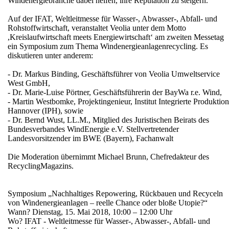
Windenergiebranche dabei helfen, ihre Reputation zu steigern.“
Auf der IFAT, Weltleitmesse für Wasser-, Abwasser-, Abfall- und
Rohstoffwirtschaft, veranstaltet Veolia unter dem Motto
,Kreislaufwirtschaft meets Energiewirtschaft‘ am zweiten Messetag
ein Symposium zum Thema Windenergieanlagenrecycling. Es
diskutieren unter anderem:
- Dr. Markus Binding, Geschäftsführer von Veolia Umweltservice
West GmbH,
- Dr. Marie-Luise Pörtner, Geschäftsführerin der BayWa r.e. Wind,
- Martin Westbomke, Projektingenieur, Institut Integrierte Produktion
Hannover (IPH), sowie
- Dr. Bernd Wust, LL.M., Mitglied des Juristischen Beirats des
Bundesverbandes WindEnergie e.V. Stellvertretender
Landesvorsitzender im BWE (Bayern), Fachanwalt
Die Moderation übernimmt Michael Brunn, Chefredakteur des
RecyclingMagazins.
Symposium „Nachhaltiges Repowering, Rückbauen und Recyceln
von Windenergieanlagen – reelle Chance oder bloße Utopie?“
Wann? Dienstag, 15. Mai 2018, 10:00 – 12:00 Uhr
Wo? IFAT - Weltleitmesse für Wasser-, Abwasser-, Abfall- und