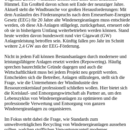
Himmel. Ein Großteil davon schon seit Ende der neunziger Jahre.
Aktuell steht die Windbranche vor großen Herausforderungen: Mit
dem Auslaufen des Förderanspruchs nach dem Erneuerbare-Energie
Gesetz (EEG) für 20 Jahre alte Windenergieanlagen muss entschied
werden, ob diese Alt-Anlagen stillgelegt, zurückgebaut, erneuert ode
ob sie in bisherigem Umfang weiterbetrieben werden können. Stand
heute werden davon bundesweit rund vier Gigawatt (GW)
Anlagenleistung betroffen sein. Künftig fallen pro Jahr im Schnitt
weitere 2,4 GW aus der EEG-Förderung.
Nicht in jedem Fall können Bestandsanlagen durch modernere und
leistungsfähigere Anlagen ersetzt werden (Repowering). Häufig
sprechen baurechtliche Gründe dagegen und auch die
Wirtschaftlichkeit muss bei jedem Projekt neu geprüft werden.
Entscheiden sich die Betreiber, Anlagen stillzulegen, stellt sich die
Frage, wie die Unternehmen der Windindustrie den
Ressourcenkreislauf professionell schließen wollen. Hier bietet sich
die Kreislauf- und Entsorgungswirtschaft als Partner an, um den
Lebenszyklus von Windenergieanlagen zu optimieren und die
professionelle Verwertung und Entsorgung von ganzen
Windenergieanlagen zu organisieren.
Im Fokus steht dabei die Frage, wie Standards zum
umweltverträglichen Recycling von Windenergieanlagen aussehen
sollten, welchen stofflichen Verwertungsanteil modernes