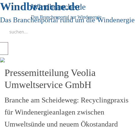
Windbranche.de
Windbranche.de
Das Branchenportal zur Windenergie
Das Branchenportal rund um die Windenergie
Pressemitteilung Veolia
Umweltservice GmbH
Branche am Scheideweg: Recyclingpraxis
für Windenergieanlagen zwischen
Umweltsünde und neuem Ökostandard