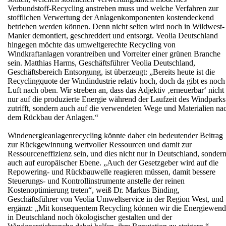
Verbundstoff-Recycling anstreben muss und welche Verfahren zur
stofflichen Verwertung der Anlagenkomponenten kostendeckend
betrieben werden können. Denn nicht selten wird noch in Wildwest-
Manier demontiert, geschreddert und entsorgt. Veolia Deutschland
hingegen möchte das umweltgerechte Recycling von
Windkraftanlagen vorantreiben und Vorreiter einer grünen Branche
sein. Matthias Harms, Geschäftsführer Veolia Deutschland,
Geschäftsbereich Entsorgung, ist überzeugt: „Bereits heute ist die
Recyclingquote der Windindustrie relativ hoch, doch da gibt es noch
Luft nach oben. Wir streben an, dass das Adjektiv ‚erneuerbar‘ nicht
nur auf die produzierte Energie während der Laufzeit des Windparks
zutrifft, sondern auch auf die verwendeten Wege und Materialien na
dem Rückbau der Anlagen.“
Windenergieanlagenrecycling könnte daher ein bedeutender Beitrag
zur Rückgewinnung wertvoller Ressourcen und damit zur
Ressourceneffizienz sein, und dies nicht nur in Deutschland, sonder
auch auf europäischer Ebene. „Auch der Gesetzgeber wird auf die
Repowering- und Rückbauwelle reagieren müssen, damit bessere
Steuerungs- und Kontrollinstrumente anstelle der reinen
Kostenoptimierung treten“, weiß Dr. Markus Binding,
Geschäftsführer von Veolia Umweltservice in der Region West, und
ergänzt: „Mit konsequentem Recycling können wir die Energiewen
in Deutschland noch ökologischer gestalten und der