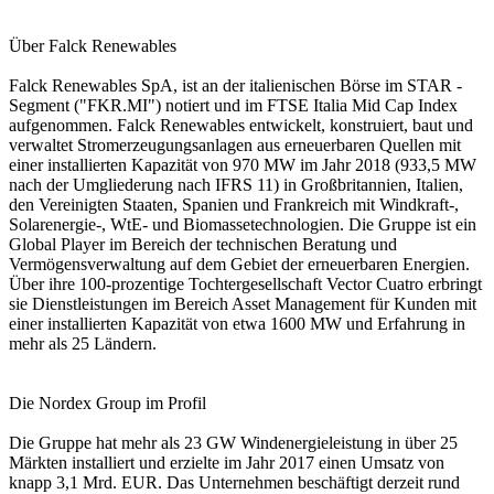
Über Falck Renewables
Falck Renewables SpA, ist an der italienischen Börse im STAR -
Segment ("FKR.MI") notiert und im FTSE Italia Mid Cap Index
aufgenommen. Falck Renewables entwickelt, konstruiert, baut und
verwaltet Stromerzeugungsanlagen aus erneuerbaren Quellen mit
einer installierten Kapazität von 970 MW im Jahr 2018 (933,5 MW
nach der Umgliederung nach IFRS 11) in Großbritannien, Italien,
den Vereinigten Staaten, Spanien und Frankreich mit Windkraft-,
Solarenergie-, WtE- und Biomassetechnologien. Die Gruppe ist ein
Global Player im Bereich der technischen Beratung und
Vermögensverwaltung auf dem Gebiet der erneuerbaren Energien.
Über ihre 100-prozentige Tochtergesellschaft Vector Cuatro erbringt
sie Dienstleistungen im Bereich Asset Management für Kunden mit
einer installierten Kapazität von etwa 1600 MW und Erfahrung in
mehr als 25 Ländern.
Die Nordex Group im Profil
Die Gruppe hat mehr als 23 GW Windenergieleistung in über 25
Märkten installiert und erzielte im Jahr 2017 einen Umsatz von
knapp 3,1 Mrd. EUR. Das Unternehmen beschäftigt derzeit rund