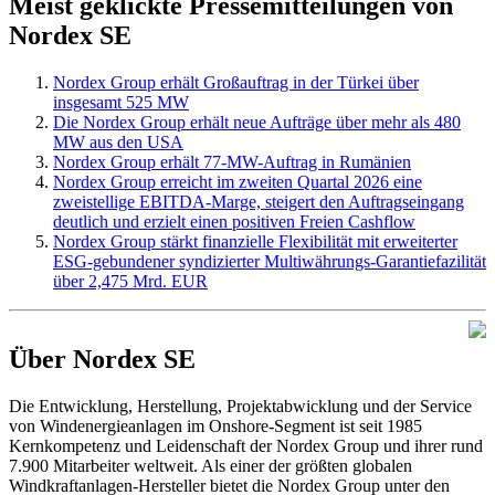
Meist geklickte Pressemitteilungen von
Nordex SE
Nordex Group erhält Großauftrag in der Türkei über
insgesamt 525 MW
Die Nordex Group erhält neue Aufträge über mehr als 480
MW aus den USA
Nordex Group erhält 77-MW-Auftrag in Rumänien
Nordex Group erreicht im zweiten Quartal 2026 eine
zweistellige EBITDA-Marge, steigert den Auftragseingang
deutlich und erzielt einen positiven Freien Cashflow
Nordex Group stärkt finanzielle Flexibilität mit erweiterter
ESG-gebundener syndizierter Multiwährungs-Garantiefazilität
über 2,475 Mrd. EUR
Über Nordex SE
Die Entwicklung, Herstellung, Projektabwicklung und der Service
von Windenergieanlagen im Onshore-Segment ist seit 1985
Kernkompetenz und Leidenschaft der Nordex Group und ihrer rund
7.900 Mitarbeiter weltweit. Als einer der größten globalen
Windkraftanlagen-Hersteller bietet die Nordex Group unter den