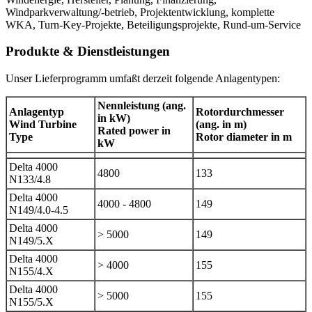
Windparkverwaltung/-betrieb, Projektentwicklung, komplette
WKA, Turn-Key-Projekte, Beteiligungsprojekte, Rund-um-Service
Produkte & Dienstleistungen
Unser Lieferprogramm umfaßt derzeit folgende Anlagentypen:
Nennleistung (ang.
Anlagentyp
Rotordurchmesser
in kW)
Wind Turbine
(ang. in m)
Rated power in
Type
Rotor diameter in m
kW
Delta 4000
4800
133
N133/4.8
Delta 4000
4000 - 4800
149
N149/4.0-4.5
Delta 4000
> 5000
149
N149/5.X
Delta 4000
> 4000
155
N155/4.X
Delta 4000
> 5000
155
N155/5.X