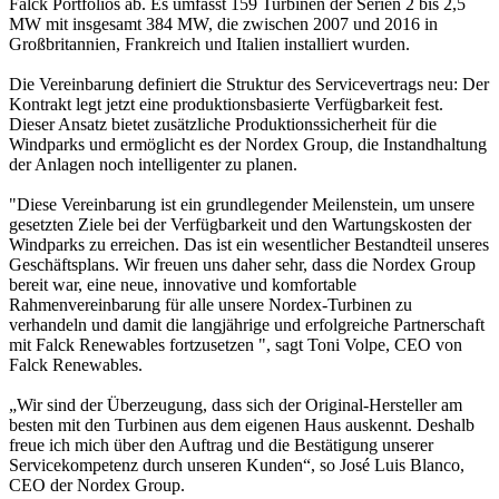
Falck Portfolios ab. Es umfasst 159 Turbinen der Serien 2 bis 2,5
MW mit insgesamt 384 MW, die zwischen 2007 und 2016 in
Großbritannien, Frankreich und Italien installiert wurden.
Die Vereinbarung definiert die Struktur des Servicevertrags neu: Der
Kontrakt legt jetzt eine produktionsbasierte Verfügbarkeit fest.
Dieser Ansatz bietet zusätzliche Produktionssicherheit für die
Windparks und ermöglicht es der Nordex Group, die Instandhaltung
der Anlagen noch intelligenter zu planen.
"Diese Vereinbarung ist ein grundlegender Meilenstein, um unsere
gesetzten Ziele bei der Verfügbarkeit und den Wartungskosten der
Windparks zu erreichen. Das ist ein wesentlicher Bestandteil unseres
Geschäftsplans. Wir freuen uns daher sehr, dass die Nordex Group
bereit war, eine neue, innovative und komfortable
Rahmenvereinbarung für alle unsere Nordex-Turbinen zu
verhandeln und damit die langjährige und erfolgreiche Partnerschaft
mit Falck Renewables fortzusetzen ", sagt Toni Volpe, CEO von
Falck Renewables.
„Wir sind der Überzeugung, dass sich der Original-Hersteller am
besten mit den Turbinen aus dem eigenen Haus auskennt. Deshalb
freue ich mich über den Auftrag und die Bestätigung unserer
Servicekompetenz durch unseren Kunden“, so José Luis Blanco,
CEO der Nordex Group.