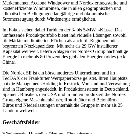
Markennamen Acciona Windpower und Nordex ertragsstarke und
kosteneffiziente Windturbinen, die in allen geographischen und
klimatischen Bedingungen langjährige und ökonomische
Stromerzeugung durch Windenergie ermöglichen.
Im Fokus stehen dabei Turbinen der 3- bis 5-MW+-Klasse. Das
umfassende Produktportfolio bietet individuelle Lösungen sowohl
für Märkte mit limitierten Flächen als auch für Regionen mit
begrenzten Netzkapazitäten. Mit mehr als 29 GW installierter
Kapazität weltweit, liefern Anlagen der Nordex Group nachhaltige
Energie in mehr als 80 Prozent des globalen Energiemarktes (exkl.
China).
Die Nordex SE ist ein börsennotiertes Unternehmen und im
TecDAX der Frankfurter Wertpapierbörse gelistet. Ihren Hauptsitz
hat die Management-Holding in Rostock, Vorstand und Verwaltung
sind in Hamburg angesiedelt. In Produktionsstätten in Deutschland,
Spanien, Brasilien, den USA und in Indien produziert die Nordex
Group eigene Maschinenhäuser, Rotorblätter und Betontürme.
Büros und Niederlassungen unterhält die Gruppe in mehr als 25
Ländern weltweit.
Geschäftsfelder
Windenergie, Hersteller, Planung, Finanzierung,