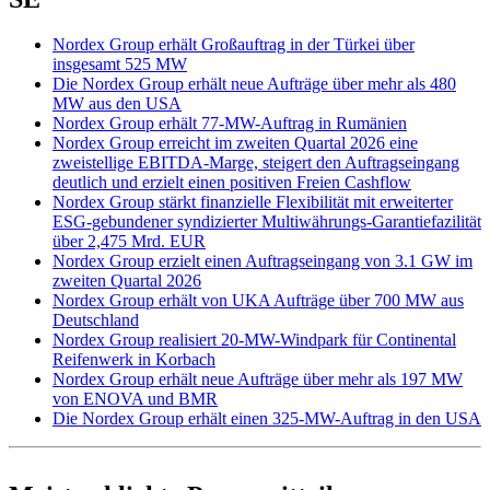
Nordex Group erhält Großauftrag in der Türkei über
insgesamt 525 MW
Die Nordex Group erhält neue Aufträge über mehr als 480
MW aus den USA
Nordex Group erhält 77-MW-Auftrag in Rumänien
Nordex Group erreicht im zweiten Quartal 2026 eine
zweistellige EBITDA-Marge, steigert den Auftragseingang
deutlich und erzielt einen positiven Freien Cashflow
Nordex Group stärkt finanzielle Flexibilität mit erweiterter
ESG-gebundener syndizierter Multiwährungs-Garantiefazilität
über 2,475 Mrd. EUR
Nordex Group erzielt einen Auftragseingang von 3.1 GW im
zweiten Quartal 2026
Nordex Group erhält von UKA Aufträge über 700 MW aus
Deutschland
Nordex Group realisiert 20-MW-Windpark für Continental
Reifenwerk in Korbach
Nordex Group erhält neue Aufträge über mehr als 197 MW
von ENOVA und BMR
Die Nordex Group erhält einen 325-MW-Auftrag in den USA