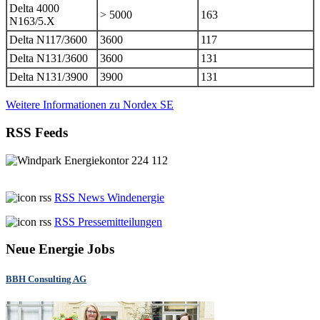
Delta 4000
> 5000
163
N163/5.X
Delta N117/3600
3600
117
Delta N131/3600
3600
131
Delta N131/3900
3900
131
Weitere Informationen zu Nordex SE
RSS Feeds
RSS News Windenergie
RSS Pressemitteilungen
Neue Energie Jobs
BBH Consulting AG