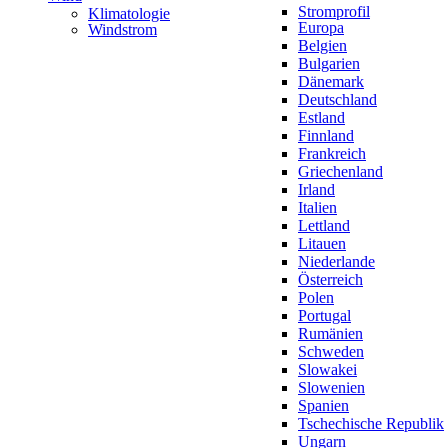
Stromprofil
Klimatologie
Europa
Windstrom
Belgien
Bulgarien
Dänemark
Deutschland
Estland
Finnland
Frankreich
Griechenland
Irland
Italien
Lettland
Litauen
Niederlande
Österreich
Polen
Portugal
Rumänien
Schweden
Slowakei
Slowenien
Spanien
Tschechische Republik
Ungarn