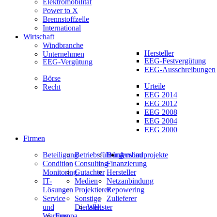
Elektromobilität
Power to X
Brennstoffzelle
International
Wirtschaft
Windbranche
Hersteller
Unternehmen
EEG-Festvergütung
EEG-Vergütung
EEG-Ausschreibungen
Börse
Urteile
Recht
EEG 2014
EEG 2012
EEG 2008
EEG 2004
EEG 2000
Firmen
Beteiligung
Betriebsführung
Bürgerwindprojekte
Ausbau
Condition
Consulting
Finanzierung
Monitoring
Gutachter
Hersteller
IT-
Medien
Netzanbindung
Lösungen
Projektierer
Repowering
Service
Sonstige
Zulieferer
und
Dienstleister
Welt
Wartung
Europa