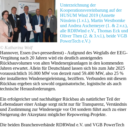
Unterzeichnung der
Kooperationsvereinbarung auf der
HUSUM Wind 2019 (Annette
Nüsslein (1.v.l.), Martin Westbomke
und Andrea Aschemeyer (1. & 2.v.r.),
alle RDRWind e.V., Thomas Eck und
Oliver Then (2. & 3.v.l.), beide VGB
PowerTech e.V.)
© Katharina Wolf
Hannover, Essen (iwr-pressedienst) - Aufgrund des Wegfalls der EEG-
Vergütung nach 20 Jahren wird ein deutlich ansteigendes
Rückbauvolumen von alten Windenergieanlagen in den kommenden
Jahren erwartet. Allein für Deutschland lassen sich bis zum Jahr 2025
voraussichtlich 16.000 MW von derzeit rund 59.400 MW, also 25 %
der installierten Windenergieleistung, beziffern. Verbunden mit diesem
Rückbau ergeben sich sowohl organisatorische, logistische als auch
technische Herausforderungen.
Ein erfolgreicher und nachhaltiger Rückbau als natürlicher Teil der
Lebensdauer einer Anlage sorgt nicht nur für Transparenz, Verständnis
und Zustimmung zur Windenergie vor Ort sondern führt auch zu einer
Steigerung der Akzeptanz möglicher Repowering-Projekte.
Die beiden Branchenverbände RDRWind e.V. und VGB PowerTech