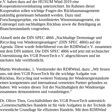
e.V. haben dazu auf der HUSUM Wind 2019 eine
Kooperationsvereinbarung unterzeichnet. Im Rahmen dieser
Kooperation sollen wichtige Fragen des Rückbaumanagements
zukünftig gemeinsam behandelt werden. Dazu sind
Forschungsprojekte, ein koordiniertes Wissensmanagement, ein
Gütesiegel zum nachhaltigen Rückbau sowie die Beteiligung an
Branchenstandards vorgesehen.
Aktuell steht die DIN SPEC 4866 „Nachhaltige Demontage und
Recycling von Windenergieanlagen“ (DIN SPEC 4866) auf der
Agenda. Diese wurde federführend von der RDRWind e.V. zusammen
mit dem DIN initiiert. Die DIN SPEC 4866 wird jetzt mit technischer
Unterstützung des VGB PowerTech e.V. abgeschlossen und im
nächsten Jahr veröffentlicht.
Martin Westbomke, 1. Vorsitzender des RDRWind, dazu: „Wir freuen
uns, mit dem VGB PowerTech für die wichtige Aufgabe von
Rückbau, Recycling und weiterer Nutzung der Windenergiestandorte
einen kompetenten und international vernetzten Partner gefunden zu
haben. Wir werden diesen Teil der Nachhaltigkeit der Windenergie
zusammen demonstrieren und voranbringen.“
Dr. Oliver Then, Geschäftsführer des VGB PowerTech unterstrich:
„Gemeinschaftliches Handeln ist für viele Aufgaben in der Technik die
wesentliche Grundlage für effizientes Handeln. Mit dem RDRWind