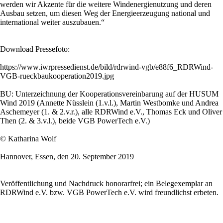
werden wir Akzente für die weitere Windenergienutzung und deren
Ausbau setzen, um diesen Weg der Energieerzeugung national und
international weiter auszubauen.“
Download Pressefoto:
https://www.iwrpressedienst.de/bild/rdrwind-vgb/e88f6_RDRWind-
VGB-rueckbaukooperation2019.jpg
BU: Unterzeichnung der Kooperationsvereinbarung auf der HUSUM
Wind 2019 (Annette Nüsslein (1.v.l.), Martin Westbomke und Andrea
Aschemeyer (1. & 2.v.r.), alle RDRWind e.V., Thomas Eck und Oliver
Then (2. & 3.v.l.), beide VGB PowerTech e.V.)
© Katharina Wolf
Hannover, Essen, den 20. September 2019
Veröffentlichung und Nachdruck honorarfrei; ein Belegexemplar an
RDRWind e.V. bzw. VGB PowerTech e.V. wird freundlichst erbeten.