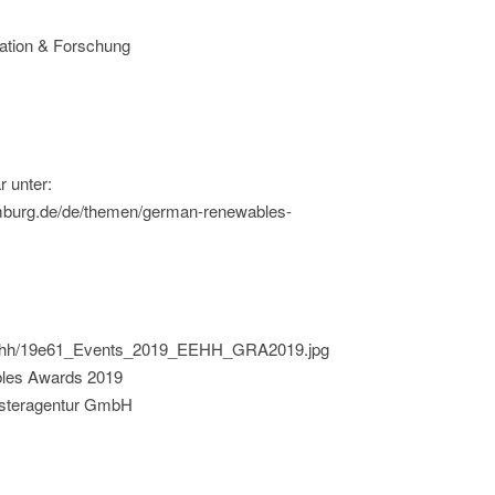
vation & Forschung
 unter:
mburg.de/de/themen/german-renewables-
d/eehh/19e61_Events_2019_EEHH_GRA2019.jpg
bles Awards 2019
usteragentur GmbH