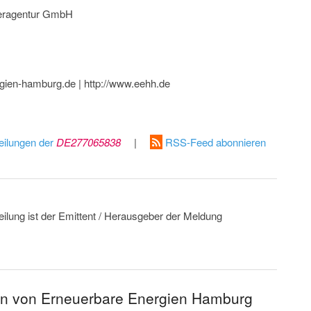
teragentur GmbH
rgien-hamburg.de | http://www.eehh.de
eilungen der
DE277065838
|
RSS-Feed abonnieren
eilung ist der Emittent / Herausgeber der Meldung
en von Erneuerbare Energien Hamburg