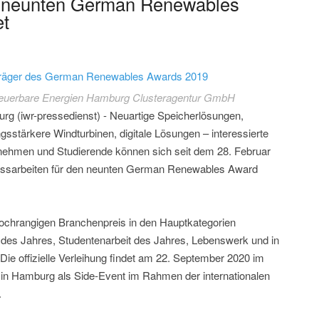
 neunten German Renewables
et
träger des German Renewables Awards 2019
euerbare Energien Hamburg Clusteragentur GmbH
rg (iwr-pressedienst) - Neuartige Speicherlösungen,
ngsstärkere Windturbinen, digitale Lösungen – interessierte
nehmen und Studierende können sich seit dem 28. Februar
lussarbeiten für den neunten German Renewables Award
ochrangigen Branchenpreis in den Hauptkategorien
 des Jahres, Studentenarbeit des Jahres, Lebenswerk und in
Die offizielle Verleihung findet am 22. September 2020 im
a in Hamburg als Side-Event im Rahmen der internationalen
.