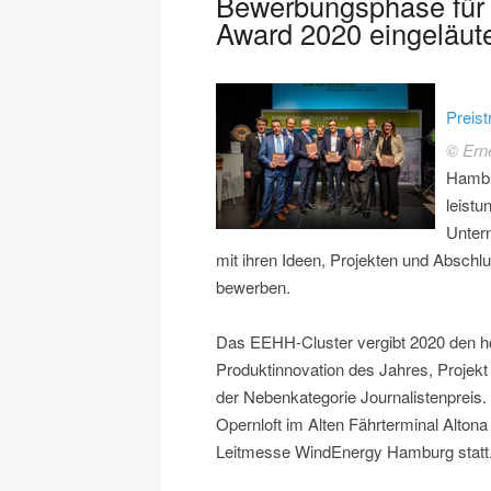
Bewerbungsphase für
Award 2020 eingeläut
Preis
© Ern
Hambu
leistu
Unter
mit ihren Ideen, Projekten und Absch
bewerben.
Das EEHH-Cluster vergibt 2020 den h
Produktinnovation des Jahres, Projekt
der Nebenkategorie Journalistenpreis. 
Opernloft im Alten Fährterminal Alton
Leitmesse WindEnergy Hamburg statt