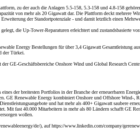
attform, zu der auch die Anlagen 5.5-158, 5.3-158 und 4.8-158 gehören
apazität von mehr als 20 Gigawatt dar. Die Plattform deckt mehrere W
e Erweiterung der Standortpotenziale - und damit letztlich einen Mehrw
gelegt, die Up-Tower-Reparaturen erleichtert und zustandsbasierte vor
ewable Energy Bestellungen für über 3,4 Gigawatt Gesamtleistung aus
d der Türkei.
it der GE-Geschäftsbereiche Onshore Wind und Global Research Cent
eines der breitesten Portfolios in der Branche der erneuerbaren Ene
gen. GE Renewable Energy kombiniert Onshore und Offshore Wind-, Roto
Dienstleistungsangebote und hat mehr als 400+ Gigawatt saubere erneue
et. Mit fast 40.000 Mitarbeitern in mehr als 80 Ländern schafft GE R
versorgen wollen.
renewableenergy/de/), auf https://www.linkedin.com/company/gerenew