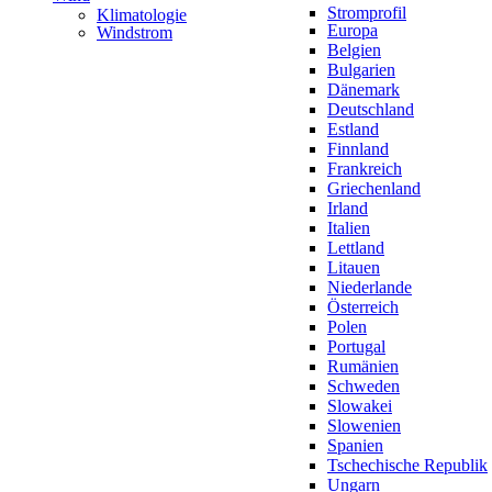
Stromprofil
Klimatologie
Europa
Windstrom
Belgien
Bulgarien
Dänemark
Deutschland
Estland
Finnland
Frankreich
Griechenland
Irland
Italien
Lettland
Litauen
Niederlande
Österreich
Polen
Portugal
Rumänien
Schweden
Slowakei
Slowenien
Spanien
Tschechische Republik
Ungarn