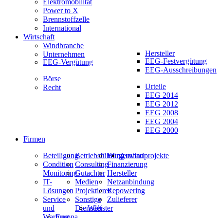
Elektromobilität
Power to X
Brennstoffzelle
International
Wirtschaft
Windbranche
Hersteller
Unternehmen
EEG-Festvergütung
EEG-Vergütung
EEG-Ausschreibungen
Börse
Urteile
Recht
EEG 2014
EEG 2012
EEG 2008
EEG 2004
EEG 2000
Firmen
Beteiligung
Betriebsführung
Bürgerwindprojekte
Ausbau
Condition
Consulting
Finanzierung
Monitoring
Gutachter
Hersteller
IT-
Medien
Netzanbindung
Lösungen
Projektierer
Repowering
Service
Sonstige
Zulieferer
und
Dienstleister
Welt
Wartung
Europa