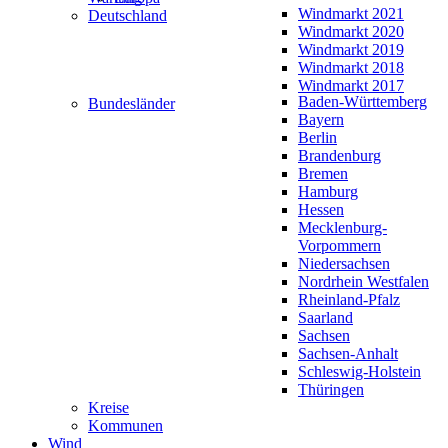
Windmarkt 2021
Deutschland
Windmarkt 2020
Windmarkt 2019
Windmarkt 2018
Windmarkt 2017
Baden-Württemberg
Bundesländer
Bayern
Berlin
Brandenburg
Bremen
Hamburg
Hessen
Mecklenburg-
Vorpommern
Niedersachsen
Nordrhein Westfalen
Rheinland-Pfalz
Saarland
Sachsen
Sachsen-Anhalt
Schleswig-Holstein
Thüringen
Kreise
Kommunen
Wind