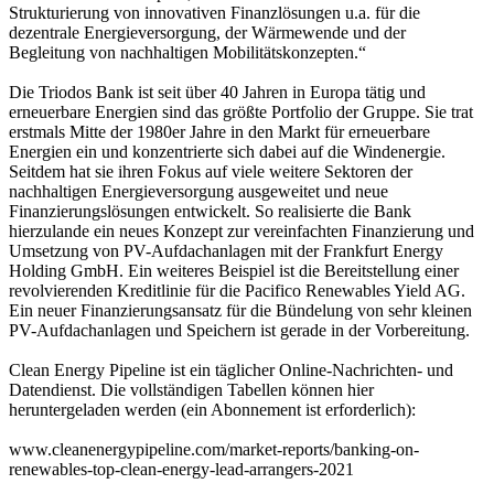
Strukturierung von innovativen Finanzlösungen u.a. für die
dezentrale Energieversorgung, der Wärmewende und der
Begleitung von nachhaltigen Mobilitätskonzepten.“
Die Triodos Bank ist seit über 40 Jahren in Europa tätig und
erneuerbare Energien sind das größte Portfolio der Gruppe. Sie trat
erstmals Mitte der 1980er Jahre in den Markt für erneuerbare
Energien ein und konzentrierte sich dabei auf die Windenergie.
Seitdem hat sie ihren Fokus auf viele weitere Sektoren der
nachhaltigen Energieversorgung ausgeweitet und neue
Finanzierungslösungen entwickelt. So realisierte die Bank
hierzulande ein neues Konzept zur vereinfachten Finanzierung und
Umsetzung von PV-Aufdachanlagen mit der Frankfurt Energy
Holding GmbH. Ein weiteres Beispiel ist die Bereitstellung einer
revolvierenden Kreditlinie für die Pacifico Renewables Yield AG.
Ein neuer Finanzierungsansatz für die Bündelung von sehr kleinen
PV-Aufdachanlagen und Speichern ist gerade in der Vorbereitung.
Clean Energy Pipeline ist ein täglicher Online-Nachrichten- und
Datendienst. Die vollständigen Tabellen können hier
heruntergeladen werden (ein Abonnement ist erforderlich):
www.cleanenergypipeline.com/market-reports/banking-on-
renewables-top-clean-energy-lead-arrangers-2021