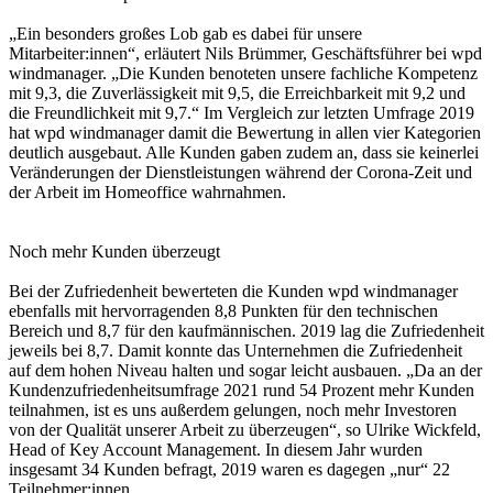
„Ein besonders großes Lob gab es dabei für unsere
Mitarbeiter:innen“, erläutert Nils Brümmer, Geschäftsführer bei wpd
windmanager. „Die Kunden benoteten unsere fachliche Kompetenz
mit 9,3, die Zuverlässigkeit mit 9,5, die Erreichbarkeit mit 9,2 und
die Freundlichkeit mit 9,7.“ Im Vergleich zur letzten Umfrage 2019
hat wpd windmanager damit die Bewertung in allen vier Kategorien
deutlich ausgebaut. Alle Kunden gaben zudem an, dass sie keinerlei
Veränderungen der Dienstleistungen während der Corona-Zeit und
der Arbeit im Homeoffice wahrnahmen.
Noch mehr Kunden überzeugt
Bei der Zufriedenheit bewerteten die Kunden wpd windmanager
ebenfalls mit hervorragenden 8,8 Punkten für den technischen
Bereich und 8,7 für den kaufmännischen. 2019 lag die Zufriedenheit
jeweils bei 8,7. Damit konnte das Unternehmen die Zufriedenheit
auf dem hohen Niveau halten und sogar leicht ausbauen. „Da an der
Kundenzufriedenheitsumfrage 2021 rund 54 Prozent mehr Kunden
teilnahmen, ist es uns außerdem gelungen, noch mehr Investoren
von der Qualität unserer Arbeit zu überzeugen“, so Ulrike Wickfeld,
Head of Key Account Management. In diesem Jahr wurden
insgesamt 34 Kunden befragt, 2019 waren es dagegen „nur“ 22
Teilnehmer:innen.