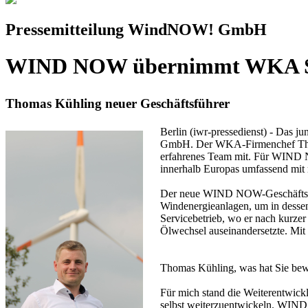
Pressemitteilung WindNOW! GmbH
WIND NOW übernimmt WKA S
Thomas Kühling neuer Geschäftsführer
Berlin (iwr-pressedienst) - Das
GmbH. Der WKA-Firmenchef Thom
erfahrenes Team mit. Für WIND NO
innerhalb Europas umfassend mit
Der neue WIND NOW-Geschäftsführ
Windenergieanlagen, um in dessen
Servicebetrieb, wo er nach kurzer 
Ölwechsel auseinandersetzte. Mi
Thomas Kühling, was hat Sie b
Für mich stand die Weiterentwick
selbst weiterzuentwickeln. WIND