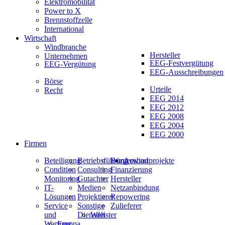
Elektromobilität
Power to X
Brennstoffzelle
International
Wirtschaft
Windbranche
Hersteller
Unternehmen
EEG-Festvergütung
EEG-Vergütung
EEG-Ausschreibungen
Börse
Urteile
Recht
EEG 2014
EEG 2012
EEG 2008
EEG 2004
EEG 2000
Firmen
Beteiligung
Betriebsführung
Bürgerwindprojekte
Ausbau
Condition
Consulting
Finanzierung
Monitoring
Gutachter
Hersteller
IT-
Medien
Netzanbindung
Lösungen
Projektierer
Repowering
Service
Sonstige
Zulieferer
und
Dienstleister
Welt
Wartung
Europa