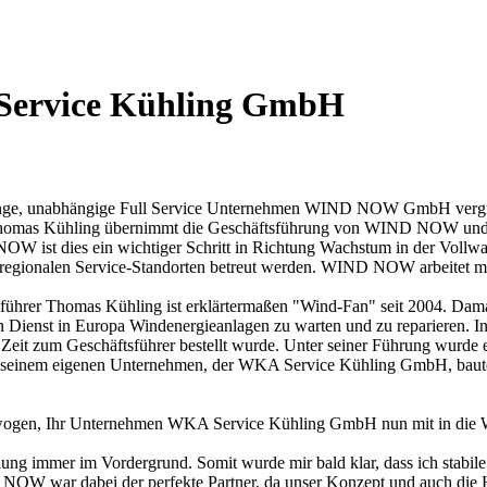
ervice Kühling GmbH
 junge, unabhängige Full Service Unternehmen WIND NOW GmbH vergr
as Kühling übernimmt die Geschäftsführung von WIND NOW und brin
W ist dies ein wichtiger Schritt in Richtung Wachstum in der Vollwar
 regionalen Service-Standorten betreut werden. WIND NOW arbeitet m
er Thomas Kühling ist erklärtermaßen "Wind-Fan" seit 2004. Damals s
 Dienst in Europa Windenergieanlagen zu warten und zu reparieren. I
Zeit zum Geschäftsführer bestellt wurde. Unter seiner Führung wurde ei
t seinem eigenen Unternehmen, der WKA Service Kühling GmbH, baute
ewogen, Ihr Unternehmen WKA Service Kühling GmbH nun mit in di
lung immer im Vordergrund. Somit wurde mir bald klar, dass ich stabi
 NOW war dabei der perfekte Partner, da unser Konzept und auch die