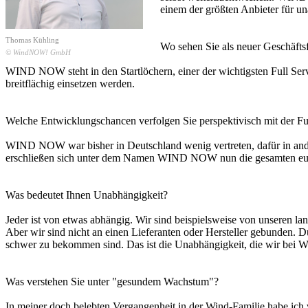
einem der größten Anbieter für 
Thomas Kühling
Wo sehen Sie als neuer Geschäftsfü
© WindNOW! GmbH
WIND NOW steht in den Startlöchern, einer der wichtigsten Full Serv
breitflächig einsetzen werden.
Welche Entwicklungschancen verfolgen Sie perspektivisch mit der F
WIND NOW war bisher in Deutschland wenig vertreten, dafür in ande
erschließen sich unter dem Namen WIND NOW nun die gesamten europä
Was bedeutet Ihnen Unabhängigkeit?
Jeder ist von etwas abhängig. Wir sind beispielsweise von unseren 
Aber wir sind nicht an einen Lieferanten oder Hersteller gebunden. D
schwer zu bekommen sind. Das ist die Unabhängigkeit, die wir be
Was verstehen Sie unter "gesundem Wachstum"?
In meiner doch belebten Vergangenheit in der Wind-Familie habe ich 