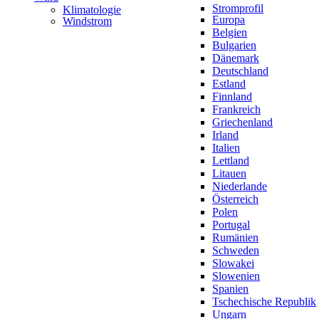
Stromprofil
Klimatologie
Europa
Windstrom
Belgien
Bulgarien
Dänemark
Deutschland
Estland
Finnland
Frankreich
Griechenland
Irland
Italien
Lettland
Litauen
Niederlande
Österreich
Polen
Portugal
Rumänien
Schweden
Slowakei
Slowenien
Spanien
Tschechische Republik
Ungarn