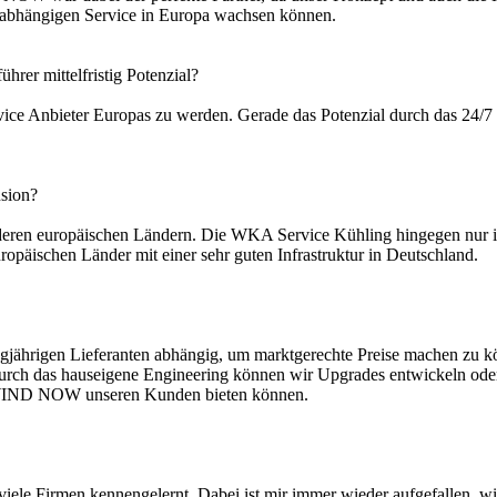
unabhängigen Service in Europa wachsen können.
hrer mittelfristig Potenzial?
ice Anbieter Europas zu werden. Gerade das Potenzial durch das 24/7 gr
usion?
ren europäischen Ländern. Die WKA Service Kühling hingegen nur in 
ischen Länder mit einer sehr guten Infrastruktur in Deutschland.
langjährigen Lieferanten abhängig, um marktgerechte Preise machen zu
urch das hauseigene Engineering können wir Upgrades entwickeln oder B
i WIND NOW unseren Kunden bieten können.
viele Firmen kennengelernt. Dabei ist mir immer wieder aufgefallen, w