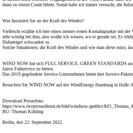
dann zu einem Crash führte. Somit habe ich immer versucht, die Inf
Was fasziniert Sie an der Kraft des Windes?
Vielleicht erzähle ich hier einen meiner ersten Kontaktpunkte mit de
sehr windig bei ihm, also wollte ich wissen, wo er gerade sei. Er erk
Hubsteiger schwankte so.
Solche Situationen; die Kraft des Windes und wie man diese nutzt, las
WIND NOW hat sich FULL SERVICE. GREEN STANDARDS auf die (Win
fairen Fullservice zu bieten.
Das 2019 gegründete Service-Unternehmen bietet drei Service-Pakete s
Besuchen Sie WIND NOW auf der WindEnergy Hamburg in Halle A4
Download Pressefoto:
https://www.iwrpressedienst.de/bild/windnow-gmbh/cfbf3_Thomas
BU: Thomas Kühling
Berlin, den 22. September 2022