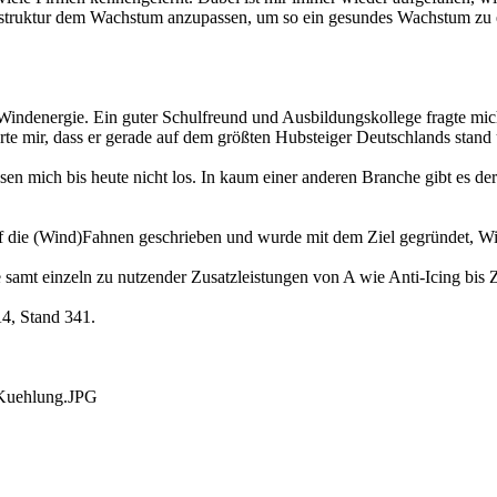
rastruktur dem Wachstum anzupassen, um so ein gesundes Wachstum zu e
r Windenergie. Ein guter Schulfreund und Ausbildungskollege fragte mic
lärte mir, dass er gerade auf dem größten Hubsteiger Deutschlands stan
sen mich bis heute nicht los. In kaum einer anderen Branche gibt es de
d)Fahnen geschrieben und wurde mit dem Ziel gegründet, Windpa
amt einzeln zu nutzender Zusatzleistungen von A wie Anti-Icing bis Z 
, Stand 341.
_Kuehlung.JPG