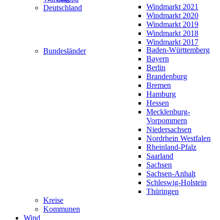
Windmarkt 2021
Deutschland
Windmarkt 2020
Windmarkt 2019
Windmarkt 2018
Windmarkt 2017
Baden-Württemberg
Bundesländer
Bayern
Berlin
Brandenburg
Bremen
Hamburg
Hessen
Mecklenburg-
Vorpommern
Niedersachsen
Nordrhein Westfalen
Rheinland-Pfalz
Saarland
Sachsen
Sachsen-Anhalt
Schleswig-Holstein
Thüringen
Kreise
Kommunen
Wind