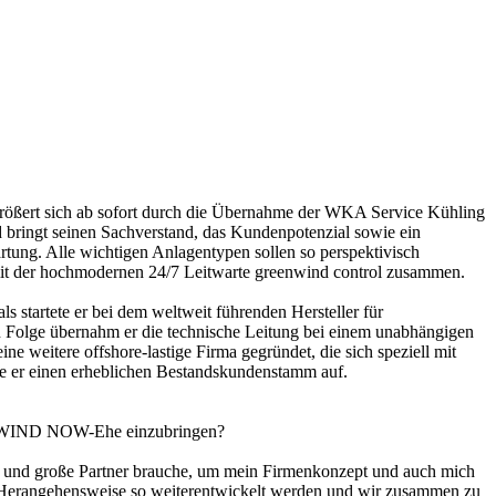
ößert sich ab sofort durch die Übernahme der WKA Service Kühling
gt seinen Sachverstand, das Kundenpotenzial sowie ein
tung. Alle wichtigen Anlagentypen sollen so perspektivisch
it der hochmodernen 24/7 Leitwarte greenwind control zusammen.
tartete er bei dem weltweit führenden Hersteller für
n Folge übernahm er die technische Leitung bei einem unabhängigen
ne weitere offshore-lastige Firma gegründet, die sich speziell mit
 er einen erheblichen Bestandskundenstamm auf.
e WIND NOW-Ehe einzubringen?
le und große Partner brauche, um mein Firmenkonzept und auch mich
 Herangehensweise so weiterentwickelt werden und wir zusammen zu