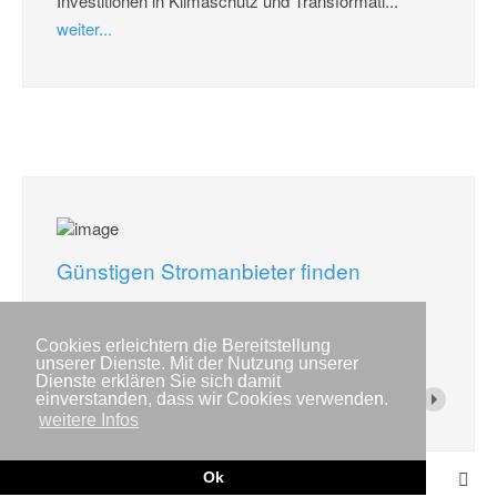
Investitionen in Klimaschutz und Transformati...
weiter...
Günstigen Stromanbieter finden
In wenigen Schritten zum neuen Stromanbieter!
Cookies erleichtern die Bereitstellung
weiter...
unserer Dienste. Mit der Nutzung unserer
Dienste erklären Sie sich damit
einverstanden, dass wir Cookies verwenden.
weitere Infos
Ok