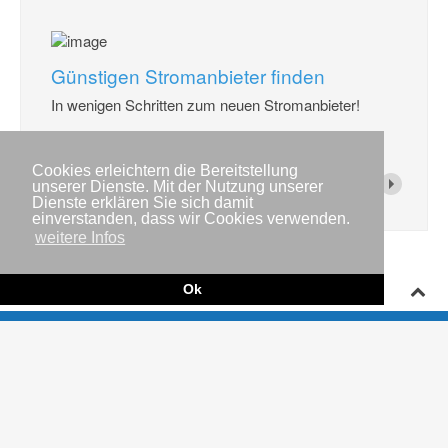
Günstigen Stromanbieter finden
In wenigen Schritten zum neuen Stromanbieter!
weiter...
Cookies erleichtern die Bereitstellung
unserer Dienste. Mit der Nutzung unserer
Dienste erklären Sie sich damit
einverstanden, dass wir Cookies verwenden.
weitere Infos
Ok
Impressum
Copyright © IWR 2026
Datenschutzerklärung
Kontakt