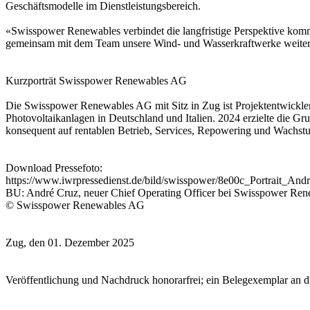
Geschäftsmodelle im Dienstleistungsbereich.
«Swisspower Renewables verbindet die langfristige Perspektive komm
gemeinsam mit dem Team unsere Wind- und Wasserkraftwerke weiter z
Kurzporträt Swisspower Renewables AG
Die Swisspower Renewables AG mit Sitz in Zug ist Projektentwickler
Photovoltaikanlagen in Deutschland und Italien. 2024 erzielte die 
konsequent auf rentablen Betrieb, Services, Repowering und Wachstu
Download Pressefoto:
https://www.iwrpressedienst.de/bild/swisspower/8e00c_Portrait_And
BU: André Cruz, neuer Chief Operating Officer bei Swisspower Re
© Swisspower Renewables AG
Zug, den 01. Dezember 2025
Veröffentlichung und Nachdruck honorarfrei; ein Belegexemplar an 