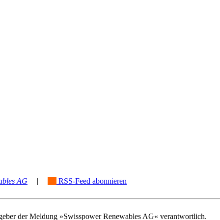
ables AG
|
RSS-Feed abonnieren
rausgeber der Meldung »Swisspower Renewables AG« verantwortlich.