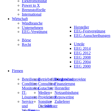
Elektromobilität
Power to X
Brennstoffzelle
International
Wirtschaft
Windbranche
Hersteller
Unternehmen
EEG-Festvergütung
EEG-Vergütung
EEG-Ausschreibungen
Börse
Urteile
Recht
EEG 2014
EEG 2012
EEG 2008
EEG 2004
EEG 2000
Firmen
Beteiligung
Betriebsführung
Bürgerwindprojekte
Ausbau
Condition
Consulting
Finanzierung
Monitoring
Gutachter
Hersteller
IT-
Medien
Netzanbindung
Lösungen
Projektierer
Repowering
Service
Sonstige
Zulieferer
und
Dienstleister
Welt
Wartung
Europa