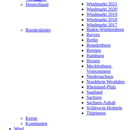
Windmarkt 2021
Deutschland
Windmarkt 2020
Windmarkt 2019
Windmarkt 2018
Windmarkt 2017
Baden-Württemberg
Bundesländer
Bayern
Berlin
Brandenburg
Bremen
Hamburg
Hessen
Mecklenburg-
Vorpommern
Niedersachsen
Nordrhein Westfalen
Rheinland-Pfalz
Saarland
Sachsen
Sachsen-Anhalt
Schleswig-Holstein
Thüringen
Kreise
Kommunen
Wind