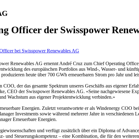
 AG
ng Officer der Swisspower Rene
 Officer bei Swisspower Renewables AG
power Renewables AG ernennt André Cruz zum Chief Operating Officer
entwicklung des europäischen Portfolios aus Wind-, Wasser- und künft
produzieren heute über 700 GWh erneuerbaren Strom pro Jahr und leist
 COO, der das gesamte Spektrum unseres Geschäfts aus eigener Erfah
eke, CEO der Swisspower Renewables AG. «Seine nachgewiesene Expert
ieb und Wachstum aus eigener Projektentwicklung verbinden.»
erneuerbare Energien. Zuletzt verantwortete er als Windenergy COO 
 Manager Investments sowie während mehrerer Jahre in verschiedenen Le
Manager Erneuerbare Energien.
rgiewissenschaften und verfügt zusätzlich über ein Diploma of Advan
z- und Steuerungskompetenz – eine Kombination, die für den weiteren 