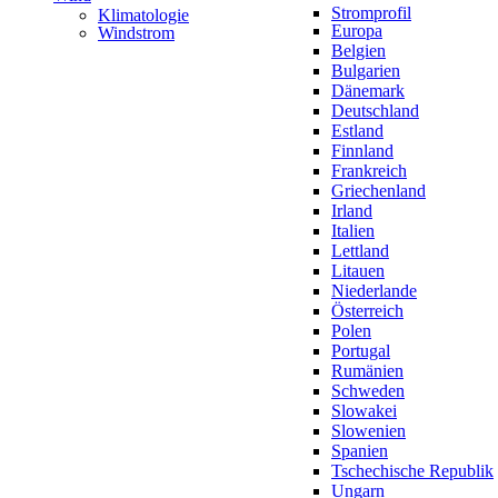
Stromprofil
Klimatologie
Europa
Windstrom
Belgien
Bulgarien
Dänemark
Deutschland
Estland
Finnland
Frankreich
Griechenland
Irland
Italien
Lettland
Litauen
Niederlande
Österreich
Polen
Portugal
Rumänien
Schweden
Slowakei
Slowenien
Spanien
Tschechische Republik
Ungarn