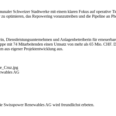
unaler Schweizer Stadtwerke mit einem klaren Fokus auf operative Tie
u optimieren, das Repowering voranzutreiben und die Pipeline an Pho
in, Dienstleistungsunternehmen und Anlagenbetreiberin für erneuerbar
Gruppe mit 74 Mitarbeitenden einen Umsatz von mehr als 65 Mio. CHF.
m aus eigener Projektentwicklung aus.
re_Cruz.jpg
newables AG
die Swisspower Renewables AG wird freundlichst erbeten.