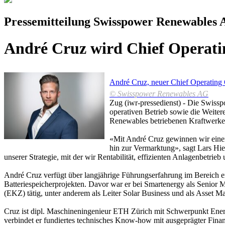
Pressemitteilung Swisspower Renewables
André Cruz wird Chief Operati
André Cruz, neuer Chief Operating
© Swisspower Renewables AG
Zug (iwr-pressedienst) - Die Swiss
operativen Betrieb sowie die Weiter
Renewables betriebenen Kraftwerke 
«Mit André Cruz gewinnen wir einen
hin zur Vermarktung», sagt Lars Hi
unserer Strategie, mit der wir Rentabilität, effizienten Anlagenbetr
André Cruz verfügt über langjährige Führungserfahrung im Bereich 
Batteriespeicherprojekten. Davor war er bei Smartenergy als Senior
(EKZ) tätig, unter anderem als Leiter Solar Business und als Asset 
Cruz ist dipl. Maschineningenieur ETH Zürich mit Schwerpunkt Ene
verbindet er fundiertes technisches Know-how mit ausgeprägter Finan