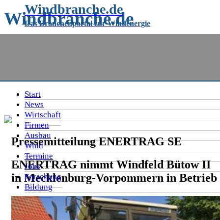
Windbranche.de
Windbranche.de
Das Branchenportal zur Windenergie
Das Branchenportal rund um die
Windenergie
Start
News
Wirtschaft
Firmen
Ausbau
Pressemitteilung ENERTRAG SE
Wind
Termine
ENERTRAG nimmt Windfeld Bütow II
Jobs
in Mecklenburg-Vorpommern in Betrieb
Forschung
Bildung