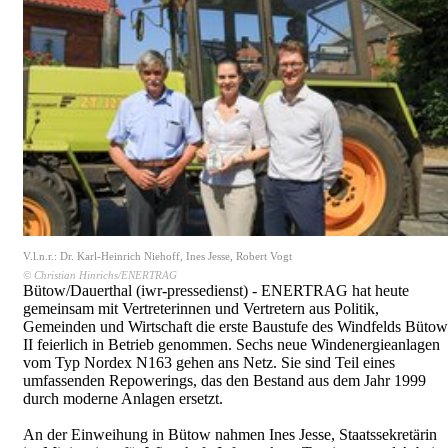
V.l.n.r.: Dr. Karl-Heinrich Niehoff, Ines Jesse, Robert Vogt
© Christian Hinrichs/ENERTRAG
Bütow/Dauerthal (iwr-pressedienst) - ENERTRAG hat heute
gemeinsam mit Vertreterinnen und Vertretern aus Politik,
Gemeinden und Wirtschaft die erste Baustufe des Windfelds Bütow
II feierlich in Betrieb genommen. Sechs neue Windenergieanlagen
vom Typ Nordex N163 gehen ans Netz. Sie sind Teil eines
umfassenden Repowerings, das den Bestand aus dem Jahr 1999
durch moderne Anlagen ersetzt.
An der Einweihung in Bütow nahmen Ines Jesse, Staatssekretärin