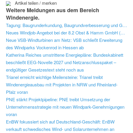
Artikel teilen / merken
Weitere Meldungen aus dem Bereich
Windenergie.
Tagung: Baugrunderkundung, Baugrundverbesserung und Gründungen für Windenergieanlagen
Neues Windjob-Angebot bei der 8.2 Obst & Hamm GmbH (Hamubrg): Senior Condition Monitoring Engineer (m/w/d) - Hamburg
Neue VSB-Windturbinen am Netz: VSB schließt Erweiterung
des Windparks Vockenrod in Hessen ab
Katherina Reiches umstrittene Energiepläne: Bundeskabinett
beschließt EEG-Novelle 2027 und Netzanschlusspaket –
endgültiger Gesetzestext steht noch aus
Trianel erreicht wichtige Meilensteine: Trianel treibt
Windenergieausbau mit Projekten in NRW und Rheinland-
Pfalz voran
PNE stärkt Projektpipeline: PNE treibt Umsetzung der
Unternehmensstrategie mit neuen Windpark-Genehmigungen
voran
EnBW fokussiert sich auf Deutschland-Geschäft: EnBW
verkauft schwedisches Wind- und Solarunternehmen an