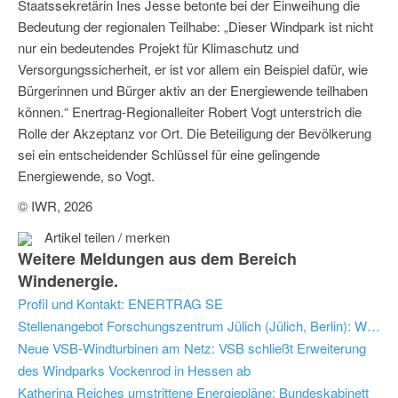
Staatssekretärin Ines Jesse betonte bei der Einweihung die
Bedeutung der regionalen Teilhabe: „Dieser Windpark ist nicht
nur ein bedeutendes Projekt für Klimaschutz und
Versorgungssicherheit, er ist vor allem ein Beispiel dafür, wie
Bürgerinnen und Bürger aktiv an der Energiewende teilhaben
können.“ Enertrag-Regionalleiter Robert Vogt unterstrich die
Rolle der Akzeptanz vor Ort. Die Beteiligung der Bevölkerung
sei ein entscheidender Schlüssel für eine gelingende
Energiewende, so Vogt.
© IWR, 2026
Artikel teilen / merken
Weitere Meldungen aus dem Bereich
Windenergie.
Profil und Kontakt: ENERTRAG SE
Stellenangebot Forschungszentrum Jülich (Jülich, Berlin): Wissenschaftliche:r Mitarbeiter:in im Bereich 8. Energie­forschungs­programm (m/w/d)
Neue VSB-Windturbinen am Netz: VSB schließt Erweiterung
des Windparks Vockenrod in Hessen ab
Katherina Reiches umstrittene Energiepläne: Bundeskabinett