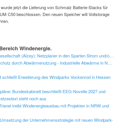
 wurde jetzt die Lieferung von Schmalz Batterie-Stacks für
UM C50 beschlossen. Den neuen Speicher will Voltstorage
hren.
Bereich Windenergie.
Neues Stelleangebot der EWR Aktiengesellschaft (Alzey): Netzplaner in den Sparten Strom und/oder Rohrnetz (m/w/d)
Kongress: BMWK-Fachtagung "Klimaschutz durch Abwärmenutzung - Industrielle Abwärme in NRW"
schließt Erweiterung des Windparks Vockenrod in Hessen
epläne: Bundeskabinett beschließt EEG-Novelle 2027 und
etzestext steht noch aus
: Trianel treibt Windenergieausbau mit Projekten in NRW und
bt Umsetzung der Unternehmensstrategie mit neuen Windpark-