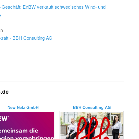
d-Geschäft: EnBW verkauft schwedisches Wind- und
y
en
kraft - BBH Consulting AG
s.de
New Netz GmbH
BBH Consulting AG