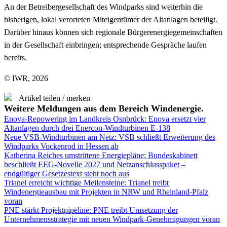
An der Betreibergesellschaft des Windparks sind weiterhin die
bisherigen, lokal verorteten Miteigentümer der Altanlagen beteiligt.
Darüber hinaus können sich regionale Bürgerenergiegemeinschaften
in der Gesellschaft einbringen; entsprechende Gespräche laufen
bereits.
© IWR, 2026
Artikel teilen / merken
Weitere Meldungen aus dem Bereich Windenergie.
Enova-Repowering im Landkreis Osnbrück: Enova ersetzt vier
Altanlagen durch drei Enercon-Windturbinen E-138
Neue VSB-Windturbinen am Netz: VSB schließt Erweiterung des
Windparks Vockenrod in Hessen ab
Katherina Reiches umstrittene Energiepläne: Bundeskabinett
beschließt EEG-Novelle 2027 und Netzanschlusspaket –
endgültiger Gesetzestext steht noch aus
Trianel erreicht wichtige Meilensteine: Trianel treibt
Windenergieausbau mit Projekten in NRW und Rheinland-Pfalz
voran
PNE stärkt Projektpipeline: PNE treibt Umsetzung der
Unternehmensstrategie mit neuen Windpark-Genehmigungen voran