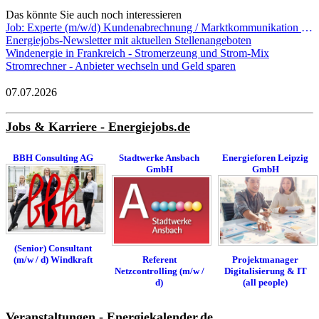
Das könnte Sie auch noch interessieren
Job: Experte (m/w/d) Kundenabrechnung / Marktkommunikation EDM Vertrieb - Vereinigte Wertach-Elektrizitätswerke GmbH
Energiejobs-Newsletter mit aktuellen Stellenangeboten
Windenergie in Frankreich - Stromerzeung und Strom-Mix
Stromrechner - Anbieter wechseln und Geld sparen
07.07.2026
Jobs & Karriere - Energiejobs.de
BBH Consulting AG
Stadtwerke Ansbach
Energieforen Leipzig
GmbH
GmbH
(Senior) Consultant
(m/w / d) Windkraft
Referent
Projektmanager
Netzcontrolling (m/w /
Digitalisierung & IT
d)
(all people)
Veranstaltungen - Energiekalender.de