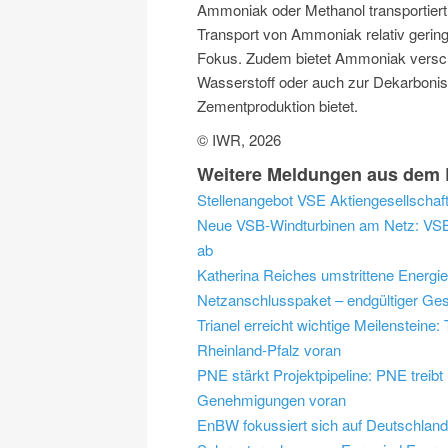
Ammoniak oder Methanol transportiert
Transport von Ammoniak relativ gerin
Fokus. Zudem bietet Ammoniak versch
Wasserstoff oder auch zur Dekarbonisi
Zementproduktion bietet.
© IWR, 2026
Weitere Meldungen aus dem 
Stellenangebot VSE Aktiengesellschaft
Neue VSB-Windturbinen am Netz: VSB 
ab
Katherina Reiches umstrittene Energi
Netzanschlusspaket – endgültiger Ges
Trianel erreicht wichtige Meilensteine
Rheinland-Pfalz voran
PNE stärkt Projektpipeline: PNE trei
Genehmigungen voran
EnBW fokussiert sich auf Deutschlan