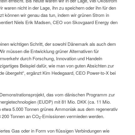
in erreicht. Bis heute waren wir in der Lage, viel Ökostrom
r waren nicht in der Lage, ihn zu speichern oder ihn für den
zt können wir genau das tun, indem wir grünen Strom in
tiert Niels Erik Madsen, CEO von Skovgaard Energy den
einen wichtigen Schritt, der sowohl Dänemark als auch dem
ir müssen die Entwicklung grüner Alternativen für
ernverkehr durch Forschung, Innovation und Handeln
nzigartiges Beispiel dafür, wie man von guten Absichten zur
nde übergeht“, ergänzt Kim Hedegaard, CEO Power-to-X bei
n Demonstrationsprojekt, das vom dänischen Programm zur
ergietechnologien (EUDP) mit 81 Mio. DKK (ca. 11 Mio.
nen etwa 5.000 Tonnen grünes Ammoniak aus dem regenerativ
 8 200 Tonnen an CO
-Emissionen vermieden werden.
2
ertes Gas oder in Form von flüssigen Verbindungen wie