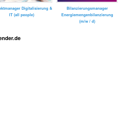
Bilanzierungsmanager
ektmanager Digitalisierung &
Energiemengenbilanzierung
IT (all people)
(m/w / d)
ender.de