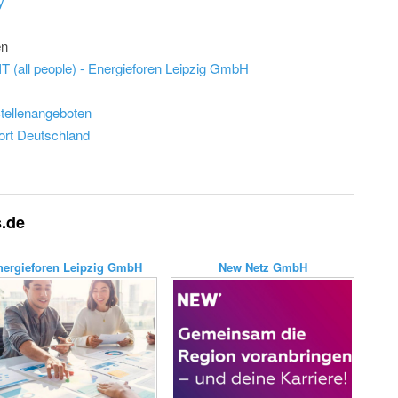
y
en
IT (all people) - Energieforen Leipzig GmbH
Stellenangeboten
ort Deutschland
s.de
nergieforen Leipzig GmbH
New Netz GmbH