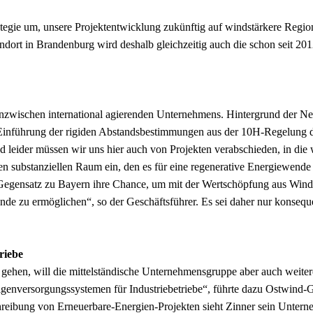
ategie um, unsere Projektentwicklung zukünftig auf windstärkere Regi
rt in Brandenburg wird deshalb gleichzeitig auch die schon seit 2012
inzwischen international agierenden Unternehmens. Hintergrund der Neu
 Einführung der rigiden Abstandsbestimmungen aus der 10H-Regelung d
leider müssen wir uns hier auch von Projekten verabschieden, in die w
en substanziellen Raum ein, den es für eine regenerative Energiewen
Gegensatz zu Bayern ihre Chance, um mit der Wertschöpfung aus Windkr
nde zu ermöglichen“, so der Geschäftsführer. Es sei daher nur konsequ
riebe
 gehen, will die mittelständische Unternehmensgruppe aber auch weitere
genversorgungssystemen für Industriebetriebe“, führte dazu Ostwind-G
eibung von Erneuerbare-Energien-Projekten sieht Zinner sein Unterne