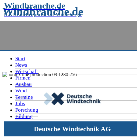
Windbranche.de
Windbranche.de
Das Branchenportal zur Windenergie
Das Branchenportal rund um die
Windenergie
Start
News
Wirtschaft
Firmen
Ausbau
Wind
Termine
Jobs
Forschung
Bildung
Deutsche Windtechnik AG