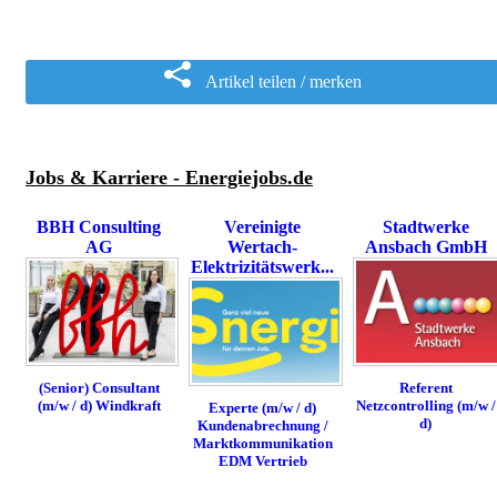
Artikel teilen / merken
Jobs & Karriere - Energiejobs.de
BBH Consulting
Vereinigte
Stadtwerke
AG
Wertach-
Ansbach GmbH
Elektrizitätswerk...
(Senior) Consultant
Referent
(m/w / d) Windkraft
Netzcontrolling (m/w /
Experte (m/w / d)
d)
Kundenabrechnung /
Marktkommunikation
EDM Vertrieb