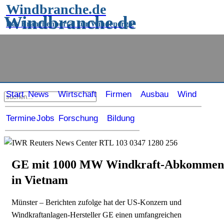
Windbranche.de
Windbranche.de
Das Branchenportal zur Windenergie
Das Branchenportal rund um die
Windenergie
Start
News
Wirtschaft
Firmen
Ausbau
Wind
Termine
Jobs
Forschung
Bildung
GE mit 1000 MW Windkraft-Abkommen
in Vietnam
Münster – Berichten zufolge hat der US-Konzern und
Windkraftanlagen-Hersteller GE einen umfangreichen