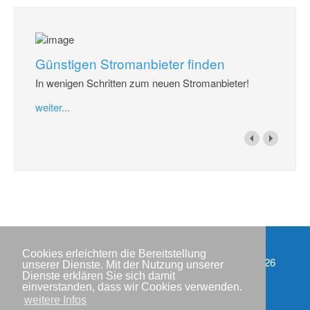
Günstigen Stromanbieter finden
In wenigen Schritten zum neuen Stromanbieter!
weiter...
Cookies erleichtern die Bereitstellung
Impressum
Copyright © IWR 2026
unserer Dienste. Mit der Nutzung unserer
Dienste erklären Sie sich damit
Datenschutzerklärung
einverstanden, dass wir Cookies verwenden.
weitere Infos
Kontakt