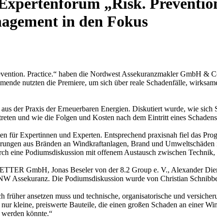
 Expertenforum „Risk. Prevention
nagement in den Fokus
Prevention. Practice.“ haben die Nordwest Assekuranzmakler GmbH & C
mende nutzten die Premiere, um sich über reale Schadenfälle, wirksa
 aus der Praxis der Erneuerbaren Energien. Diskutiert wurde, wie sich
ftreten und wie die Folgen und Kosten nach dem Eintritt eines Schade
ten für Expertinnen und Experten. Entsprechend praxisnah fiel das P
ahrungen aus Bränden an Windkraftanlagen, Brand und Umweltschäden 
durch eine Podiumsdiskussion mit offenem Austausch zwischen Technik
ETTER GmbH, Jonas Beseler von der 8.2 Group e. V., Alexander Die
 NW Assekuranz. Die Podiumsdiskussion wurde von Christian Schnib
lich früher ansetzen muss und technische, organisatorische und versich
 nur kleine, preiswerte Bauteile, die einen großen Schaden an einer W
 werden könnte.“