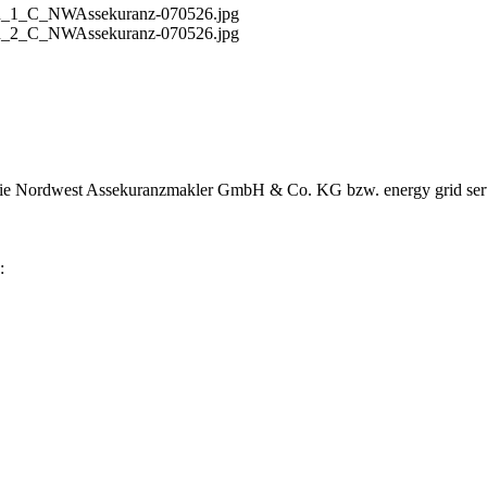
sion_1_C_NWAssekuranz-070526.jpg
sion_2_C_NWAssekuranz-070526.jpg
 die Nordwest Assekuranzmakler GmbH & Co. KG bzw. energy grid serv
: