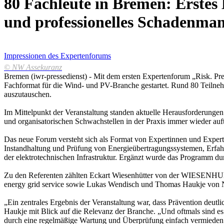
80 Fachleute in Bremen: Erstes
und professionelles Schadenma
Impressionen des Expertenforums
© NW Assekuranz
Bremen (iwr-pressedienst) - Mit dem ersten Expertenforum „Risk. 
Fachformat für die Wind- und PV-Branche gestartet. Rund 80 Teilneh
auszutauschen.
Im Mittelpunkt der Veranstaltung standen aktuelle Herausforderungen
und organisatorischen Schwachstellen in der Praxis immer wieder au
Das neue Forum versteht sich als Format von Expertinnen und Exper
Instandhaltung und Prüfung von Energieübertragungssystemen, Erf
der elektrotechnischen Infrastruktur. Ergänzt wurde das Programm 
Zu den Referenten zählten Eckart Wiesenhütter von der WIESENHU
energy grid service sowie Lukas Wendisch und Thomas Haukje von
„Ein zentrales Ergebnis der Veranstaltung war, dass Prävention deut
Haukje mit Blick auf die Relevanz der Branche. „Und oftmals sind es
durch eine regelmäßige Wartung und Überprüfung einfach vermieden