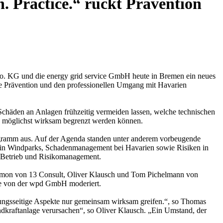
. Practice.“ rückt Prävention
o. KG und die energy grid service GmbH heute in Bremen ein neues
me Prävention und den professionellen Umgang mit Havarien
 Schäden an Anlagen frühzeitig vermeiden lassen, welche technischen
ns möglichst wirksam begrenzt werden können.
rogramm aus. Auf der Agenda standen unter anderem vorbeugende
in Windparks, Schadenmanagement bei Havarien sowie Risiken in
, Betrieb und Risikomanagement.
mon von 13 Consult, Oliver Klausch und Tom Pichelmann von
be von der wpd GmbH moderiert.
erungsseitige Aspekte nur gemeinsam wirksam greifen.“, so Thomas
indkraftanlage verursachen“, so Oliver Klausch. „Ein Umstand, der