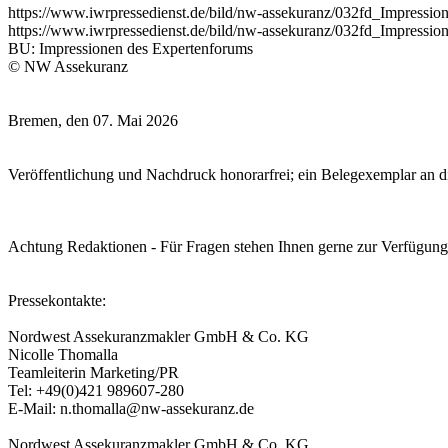
https://www.iwrpressedienst.de/bild/nw-assekuranz/032fd_Impres
https://www.iwrpressedienst.de/bild/nw-assekuranz/032fd_Impres
BU: Impressionen des Expertenforums
© NW Assekuranz
Bremen, den 07. Mai 2026
Veröffentlichung und Nachdruck honorarfrei; ein Belegexemplar an
Achtung Redaktionen - Für Fragen stehen Ihnen gerne zur Verfügung
Pressekontakte:
Nordwest Assekuranzmakler GmbH & Co. KG
Nicolle Thomalla
Teamleiterin Marketing/PR
Tel: +49(0)421 989607-280
E-Mail: n.thomalla@nw-assekuranz.de
Nordwest Assekuranzmakler GmbH & Co. KG