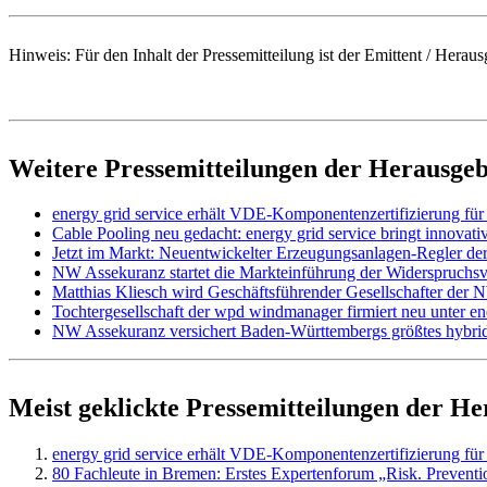
Hinweis: Für den Inhalt der Pressemitteilung ist der Emittent / H
Weitere Pressemitteilungen der Herausge
energy grid service erhält VDE-Komponentenzertifizierung für
Cable Pooling neu gedacht: energy grid service bringt innovat
Jetzt im Markt: Neuentwickelter Erzeugungsanlagen-Regler der
NW Assekuranz startet die Markteinführung der Widerspruchsv
Matthias Kliesch wird Geschäftsführender Gesellschafter d
Tochtergesellschaft der wpd windmanager firmiert neu unter en
NW Assekuranz versichert Baden-Württembergs größtes hybrid
Meist geklickte Pressemitteilungen der H
energy grid service erhält VDE-Komponentenzertifizierung für
80 Fachleute in Bremen: Erstes Expertenforum „Risk. Preventi