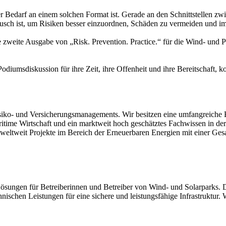
r Bedarf an einem solchen Format ist. Gerade an den Schnittstellen z
ch ist, um Risiken besser einzuordnen, Schäden zu vermeiden und im E
ne zweite Ausgabe von „Risk. Prevention. Practice.“ für die Wind- un
iumsdiskussion für ihre Zeit, ihre Offenheit und ihre Bereitschaft, ko
iko- und Versicherungsmanagements. Wir besitzen eine umfangreiche Ex
itime Wirtschaft und ein marktweit hoch geschätztes Fachwissen in de
ir weltweit Projekte im Bereich der Erneuerbaren Energien mit einer G
 Lösungen für Betreiberinnen und Betreiber von Wind- und Solarparks. D
hnischen Leistungen für eine sichere und leistungsfähige Infrastruktur