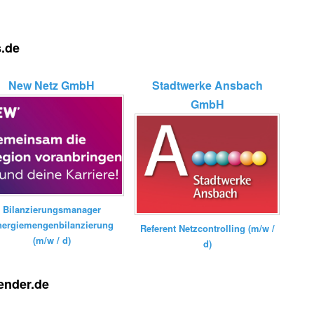
s.de
New Netz GmbH
Stadtwerke Ansbach
GmbH
Bilanzierungsmanager
nergiemengenbilanzierung
Referent Netzcontrolling (m/w /
(m/w / d)
d)
ender.de