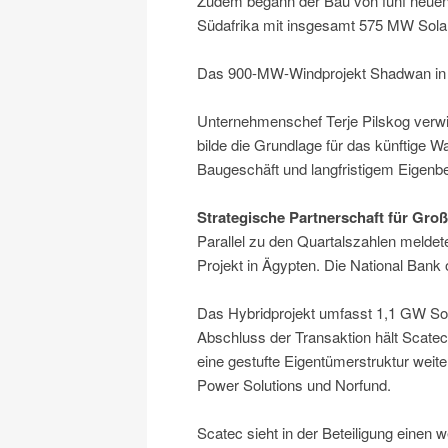
Zudem begann der Bau von fünf neuen 
Südafrika mit insgesamt 575 MW Solar
Das 900-MW-Windprojekt Shadwan in Ä
Unternehmenschef Terje Pilskog verwi
bilde die Grundlage für das künftige
Baugeschäft und langfristigem Eigenbe
Strategische Partnerschaft für Groß
Parallel zu den Quartalszahlen meldet
Projekt in Ägypten. Die National Bank o
Das Hybridprojekt umfasst 1,1 GW So
Abschluss der Transaktion hält Scatec 
eine gestufte Eigentümerstruktur weiter
Power Solutions und Norfund.
Scatec sieht in der Beteiligung einen w