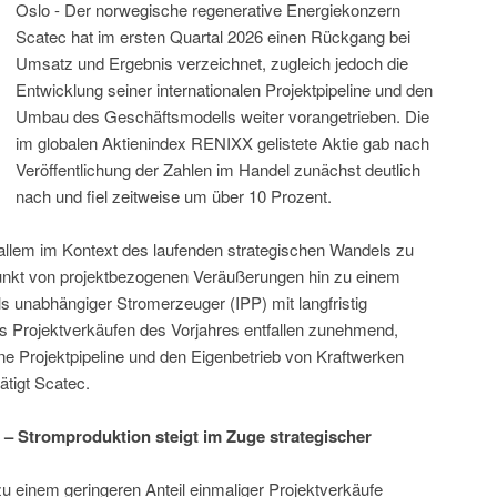
Oslo - Der norwegische regenerative Energiekonzern
Scatec hat im ersten Quartal 2026 einen Rückgang bei
Umsatz und Ergebnis verzeichnet, zugleich jedoch die
Entwicklung seiner internationalen Projektpipeline und den
Umbau des Geschäftsmodells weiter vorangetrieben. Die
im globalen Aktienindex RENIXX gelistete Aktie gab nach
Veröffentlichung der Zahlen im Handel zunächst deutlich
nach und fiel zeitweise um über 10 Prozent.
 allem im Kontext des laufenden strategischen Wandels zu
unkt von projektbezogenen Veräußerungen hin zu einem
ls unabhängiger Stromerzeuger (IPP) mit langfristig
s Projektverkäufen des Vorjahres entfallen zunehmend,
ne Projektpipeline und den Eigenbetrieb von Kraftwerken
ätigt Scatec.
– Stromproduktion steigt im Zuge strategischer
u einem geringeren Anteil einmaliger Projektverkäufe