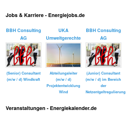
Jobs & Karriere - Energiejobs.de
BBH Consulting
UKA
BBH Consulting
AG
Umweltgerechte
AG
Kraftanlagen
GmbH ...
(Senior) Consultant
(Junior) Consultant
Abteilungsleiter
(m/w / d) Windkraft
(m/w / d) im Bereich
(m/w / d)
der
Projektentwicklung
Netzentgeltregulierung
Wind
Veranstaltungen - Energiekalender.de