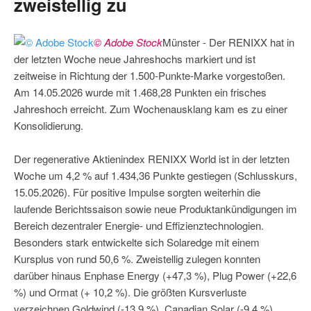
zweistellig zu
© Adobe Stock
Münster - Der RENIXX hat in
der letzten Woche neue Jahreshochs markiert und ist
zeitweise in Richtung der 1.500-Punkte-Marke vorgestoßen.
Am 14.05.2026 wurde mit 1.468,28 Punkten ein frisches
Jahreshoch erreicht. Zum Wochenausklang kam es zu einer
Konsolidierung.
Der regenerative Aktienindex RENIXX World ist in der letzten
Woche um 4,2 % auf 1.434,36 Punkte gestiegen (Schlusskurs,
15.05.2026). Für positive Impulse sorgten weiterhin die
laufende Berichtssaison sowie neue Produktankündigungen im
Bereich dezentraler Energie- und Effizienztechnologien.
Besonders stark entwickelte sich Solaredge mit einem
Kursplus von rund 50,6 %. Zweistellig zulegen konnten
darüber hinaus Enphase Energy (+47,3 %), Plug Power (+22,6
%) und Ormat (+ 10,2 %). Die größten Kursverluste
verzeichnen Goldwind (-13,9 %), Canadian Solar (-9,4 %),