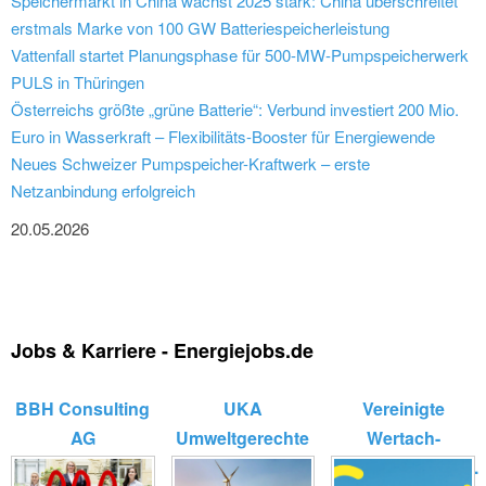
Speichermarkt in China wächst 2025 stark: China überschreitet
erstmals Marke von 100 GW Batteriespeicherleistung
Vattenfall startet Planungsphase für 500-MW-Pumpspeicherwerk
PULS in Thüringen
Österreichs größte „grüne Batterie“: Verbund investiert 200 Mio.
Euro in Wasserkraft – Flexibilitäts-Booster für Energiewende
Neues Schweizer Pumpspeicher-Kraftwerk – erste
Netzanbindung erfolgreich
20.05.2026
Jobs & Karriere - Energiejobs.de
BBH Consulting
UKA
Vereinigte
AG
Umweltgerechte
Wertach-
Kraftanlagen
Elektrizitätswerk...