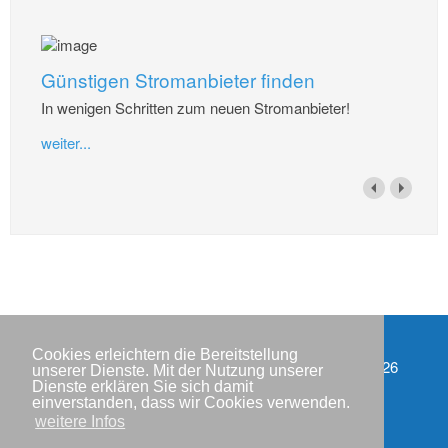
Günstigen Stromanbieter finden
In wenigen Schritten zum neuen Stromanbieter!
weiter...
Cookies erleichtern die Bereitstellung
Impressum
Copyright © IWR 2026
unserer Dienste. Mit der Nutzung unserer
Dienste erklären Sie sich damit
Datenschutzerklärung
einverstanden, dass wir Cookies verwenden.
weitere Infos
Kontakt