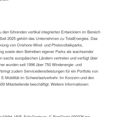
u den führenden vertikal integrierten Entwicklern im Bereich
 Seit 2025 gehört das Unternehmen zu TotalEnergies. Das
icklung von Onshore-Wind- und Photovoltaikparks,
rung sowie dem Betreiben eigener Parks als wachsender
in sechs europäischen Ländern vertreten und verfügt über
sher wurden seit 1996 über 750 Windenergie- und
bringt zudem Servicedienstleistungen für ein Portfolio von
r E-Mobilität im Schwerlastverkehr. Im Konzern und den
0 Mitarbeitende beschäftigt. Weitere Informationen:
/vsb/194bf_VSB_FelixGrolman_C-BenGierig-030326.jpg