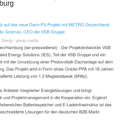
burg
tolz auf das neue Dach-PV-Projekt mit METRO Deutschland:
elix Grolman, CEO der VSB Gruppe
Gierig / gierig media
en/Hamburg (iwr-pressedienst) - Der Projektentwickler VSB
ated Energy Solutions (IES), Teil der VSB Gruppe und ein
et mit der Umsetzung einer Photovoltaik-Dachanlage auf dem
 Das Projekt wird in Form eines Onsite-PPA mit 18 Jahren
nstallierte Leistung von 1,3 Megawattpeak (MWp).
s Anbieter integrierter Energielösungen und bringt
 und Projektmanagement in die Kooperation ein. Ergänzt
sbereichen Batteriespeicher und E-Ladeinfrastruktur ist das
eschneiderte Lösungen für den deutschen B2B-Markt