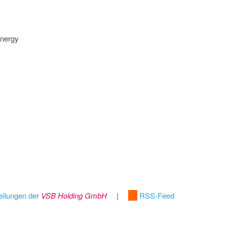
energy
eilungen der
VSB Holding GmbH
|
RSS-Feed