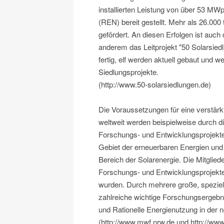
installierten Leistung von über 53 MWp
(REN) bereit gestellt. Mehr als 26.00
gefördert. An diesen Erfolgen ist auch 
anderem das Leitprojekt "50 Solarsied
fertig, elf werden aktuell gebaut und w
Siedlungsprojekte.
(http://www.50-solarsiedlungen.de)
Die Voraussetzungen für eine verstär
weltweit werden beispielweise durch d
Forschungs- und Entwicklungsprojekt
Gebiet der erneuerbaren Energien und
Bereich der Solarenergie. Die Mitglie
Forschungs- und Entwicklungsprojekte 
wurden. Durch mehrere große, speziell 
zahlreiche wichtige Forschungsergebn
und Rationelle Energienutzung in der 
(http://www.mwf.nrw.de und http://www