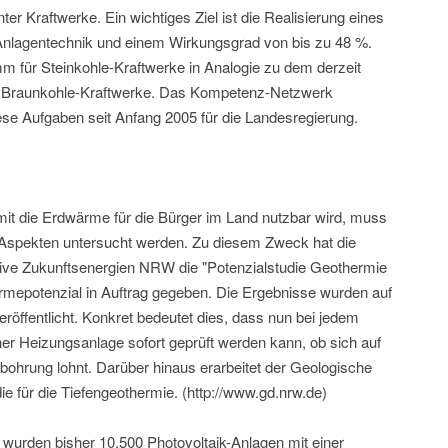
er Kraftwerke. Ein wichtiges Ziel ist die Realisierung eines
Anlagentechnik und einem Wirkungsgrad von bis zu 48 %.
m für Steinkohle-Kraftwerke in Analogie zu dem derzeit
r Braunkohle-Kraftwerke. Das Kompetenz-Netzwerk
se Aufgaben seit Anfang 2005 für die Landesregierung.
t die Erdwärme für die Bürger im Land nutzbar wird, muss
 Aspekten untersucht werden. Zu diesem Zweck hat die
ative Zukunftsenergien NRW die "Potenzialstudie Geothermie
mepotenzial in Auftrag gegeben. Die Ergebnisse wurden auf
öffentlicht. Konkret bedeutet dies, dass nun bei jedem
r Heizungsanlage sofort geprüft werden kann, ob sich auf
bohrung lohnt. Darüber hinaus erarbeitet der Geologische
e für die Tiefengeothermie. (http://www.gd.nrw.de)
wurden bisher 10.500 Photovoltaik-Anlagen mit einer