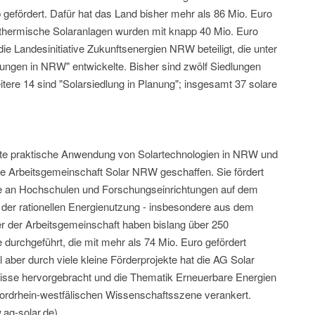
 gefördert. Dafür hat das Land bisher mehr als 86 Mio. Euro
0 thermische Solaranlagen wurden mit knapp 40 Mio. Euro
die Landesinitiative Zukunftsenergien NRW beteiligt, die unter
lungen in NRW" entwickelte. Bisher sind zwölf Siedlungen
eitere 14 sind "Solarsiedlung in Planung"; insgesamt 37 solare
kte praktische Anwendung von Solartechnologien in NRW und
ie Arbeitsgemeinschaft Solar NRW geschaffen. Sie fördert
e an Hochschulen und Forschungseinrichtungen auf dem
 der rationellen Energienutzung - insbesondere aus dem
der der Arbeitsgemeinschaft haben bislang über 250
durchgeführt, die mit mehr als 74 Mio. Euro gefördert
aber durch viele kleine Förderprojekte hat die AG Solar
isse hervorgebracht und die Thematik Erneuerbare Energien
nordrhein-westfälischen Wissenschaftsszene verankert.
.ag-solar.de)