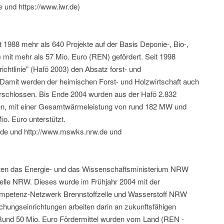
e und https://www.iwr.de)
1988 mehr als 640 Projekte auf der Basis Deponie-, Bio-,
mit mehr als 57 Mio. Euro (REN) gefördert. Seit 1998
ichtlinie" (Hafö 2003) den Absatz forst- und
 Damit werden der heimischen Forst- und Holzwirtschaft auch
rschlossen. Bis Ende 2004 wurden aus der Hafö 2.832
gen, mit einer Gesamtwärmeleistung von rund 182 MW und
o. Euro unterstützt.
ts.de und http://www.mswks.nrw.de und
deten das Energie- und das Wissenschaftsministerium NRW
lle NRW. Dieses wurde im Frühjahr 2004 mit der
ompetenz-Netzwerk Brennstoffzelle und Wasserstoff NRW
chungseinrichtungen arbeiten darin an zukunftsfähigen
Rund 50 Mio. Euro Fördermittel wurden vom Land (REN -