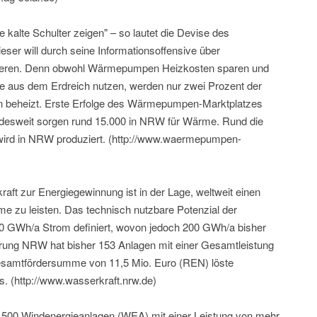
alte Schulter zeigen" – so lautet die Devise des
r will durch seine Informationsoffensive über
en. Denn obwohl Wärmepumpen Heizkosten sparen und
e aus dem Erdreich nutzen, werden nur zwei Prozent der
beheizt. Erste Erfolge des Wärmepumpen-Marktplatzes
sweit sorgen rund 15.000 in NRW für Wärme. Rund die
ird in NRW produziert. (http://www.waermepumpen-
aft zur Energiegewinnung ist in der Lage, weltweit einen
me zu leisten. Das technisch nutzbare Potenzial der
0 GWh/a Strom definiert, wovon jedoch 200 GWh/a bisher
erung NRW hat bisher 153 Anlagen mit einer Gesamtleistung
esamtfördersumme von 11,5 Mio. Euro (REN) löste
s. (http://www.wasserkraft.nrw.de)
.500 Windenergieanlagen (WEA) mit einer Leistung von mehr