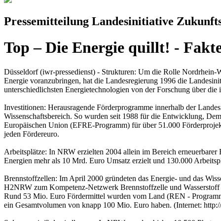
Pressemitteilung Landesinitiative Zukun
Top – Die Energie quillt! - Fa
Düsseldorf (iwr-pressedienst) - Strukturen: Um die Rolle Nordrhein-
Energie voranzubringen, hat die Landesregierung 1996 die Landesini
unterschiedlichsten Energietechnologien von der Forschung über die 
Investitionen: Herausragende Förderprogramme innerhalb der Landesi
Wissenschaftsbereich. So wurden seit 1988 für die Entwicklung, De
Europäischen Union (EFRE-Programm) für über 51.000 Förderprojekte 
jeden Fördereuro.
Arbeitsplätze: In NRW erzielten 2004 allein im Bereich erneuerbare
Energien mehr als 10 Mrd. Euro Umsatz erzielt und 130.000 Arbeitsplä
Brennstoffzellen: Im April 2000 gründeten das Energie- und das Wi
H2NRW zum Kompetenz-Netzwerk Brennstoffzelle und Wasserstoff NRW
Rund 53 Mio. Euro Fördermittel wurden vom Land (REN - Programm) 
ein Gesamtvolumen von knapp 100 Mio. Euro haben. (Internet: http:/