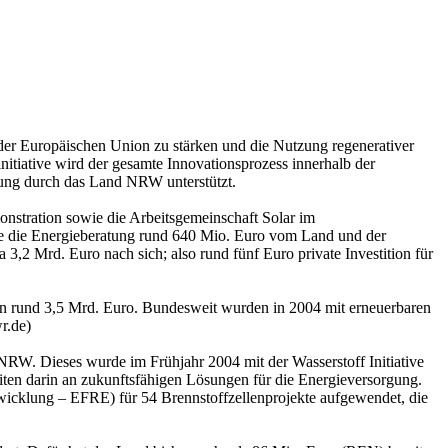
 der Europäischen Union zu stärken und die Nutzung regenerativer
tiative wird der gesamte Innovationsprozess innerhalb der
erung durch das Land NRW unterstützt.
nstration sowie die Arbeitsgemeinschaft Solar im
ie die Energieberatung rund 640 Mio. Euro vom Land und der
2 Mrd. Euro nach sich; also rund fünf Euro private Investition für
on rund 3,5 Mrd. Euro. Bundesweit wurden in 2004 mit erneuerbaren
r.de)
RW. Dieses wurde im Frühjahr 2004 mit der Wasserstoff Initiative
n darin an zukunftsfähigen Lösungen für die Energieversorgung.
cklung – EFRE) für 54 Brennstoffzellenprojekte aufgewendet, die