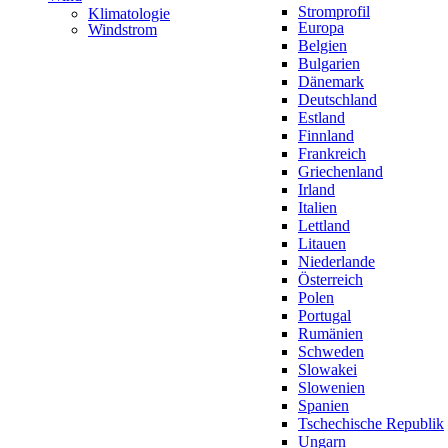
Stromprofil
Klimatologie
Europa
Windstrom
Belgien
Bulgarien
Dänemark
Deutschland
Estland
Finnland
Frankreich
Griechenland
Irland
Italien
Lettland
Litauen
Niederlande
Österreich
Polen
Portugal
Rumänien
Schweden
Slowakei
Slowenien
Spanien
Tschechische Republik
Ungarn