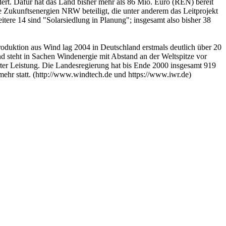
ert. Dafür hat das Land bisher mehr als 86 Mio. Euro (REN) bereit
ve Zukunftsenergien NRW beteiligt, die unter anderem das Leitprojekt
tere 14 sind "Solarsiedlung in Planung"; insgesamt also bisher 38
duktion aus Wind lag 2004 in Deutschland erstmals deutlich über 20
 steht in Sachen Windenergie mit Abstand an der Weltspitze vor
er Leistung. Die Landesregierung hat bis Ende 2000 insgesamt 919
mehr statt. (http://www.windtech.de und https://www.iwr.de)