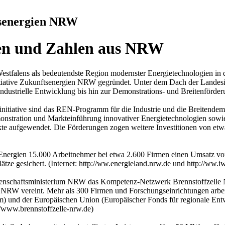
ftsenergien NRW
kten und Zahlen aus NRW
Westfalens als bedeutendste Region modernster Energietechnologien in
tiative Zukunftsenergien NRW gegründet. Unter dem Dach der Landesini
industrielle Entwicklung bis hin zur Demonstrations- und Breitenförd
nitiative sind das REN-Programm für die Industrie und die Breitendemo
monstration und Markteinführung innovativer Energietechnologien sow
aufgewendet. Die Förderungen zogen weitere Investitionen von etwa 3,
r Energien 15.000 Arbeitnehmer bei etwa 2.600 Firmen einen Umsatz v
tze gesichert. (Internet: http://ww.energieland.nrw.de und http://ww.iw
ssenschaftsministerium NRW das Kompetenz-Netzwerk Brennstoffzelle N
 vereint. Mehr als 300 Firmen und Forschungseinrichtungen arbeite
und der Europäischen Union (Europäischer Fonds für regionale Entwi
/www.brennstoffzelle-nrw.de)