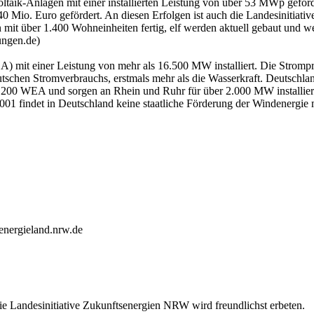
taik-Anlagen mit einer installierten Leistung von über 53 MWp geförd
0 Mio. Euro gefördert. An diesen Erfolgen ist auch die Landesinitiati
it über 1.400 Wohneinheiten fertig, elf werden aktuell gebaut und wei
ungen.de)
 mit einer Leistung von mehr als 16.500 MW installiert. Die Strompro
chen Stromverbrauchs, erstmals mehr als die Wasserkraft. Deutschland
.200 WEA und sorgen an Rhein und Ruhr für über 2.000 MW installiert
01 findet in Deutschland keine staatliche Förderung der Windenergie 
energieland.nrw.de
ie Landesinitiative Zukunftsenergien NRW wird freundlichst erbeten.