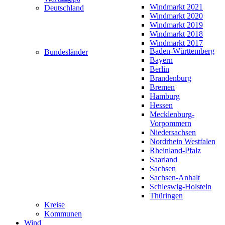
Windmarkt 2021
Deutschland
Windmarkt 2020
Windmarkt 2019
Windmarkt 2018
Windmarkt 2017
Baden-Württemberg
Bundesländer
Bayern
Berlin
Brandenburg
Bremen
Hamburg
Hessen
Mecklenburg-
Vorpommern
Niedersachsen
Nordrhein Westfalen
Rheinland-Pfalz
Saarland
Sachsen
Sachsen-Anhalt
Schleswig-Holstein
Thüringen
Kreise
Kommunen
Wind