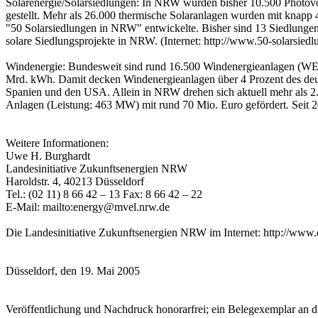
Solarenergie/Solarsiedlungen: In NRW wurden bisher 10.500 Photovol
gestellt. Mehr als 26.000 thermische Solaranlagen wurden mit knapp 4
"50 Solarsiedlungen in NRW" entwickelte. Bisher sind 13 Siedlungen m
solare Siedlungsprojekte in NRW. (Internet: http://www.50-solarsiedl
Windenergie: Bundesweit sind rund 16.500 Windenergieanlagen (WEA)
Mrd. kWh. Damit decken Windenergieanlagen über 4 Prozent des deuts
Spanien und den USA. Allein in NRW drehen sich aktuell mehr als 2
Anlagen (Leistung: 463 MW) mit rund 70 Mio. Euro gefördert. Seit 20
Weitere Informationen:
Uwe H. Burghardt
Landesinitiative Zukunftsenergien NRW
Haroldstr. 4, 40213 Düsseldorf
Tel.: (02 11) 8 66 42 – 13 Fax: 8 66 42 – 22
E-Mail: mailto:energy@mvel.nrw.de
Die Landesinitiative Zukunftsenergien NRW im Internet: http://www.
Düsseldorf, den 19. Mai 2005
Veröffentlichung und Nachdruck honorarfrei; ein Belegexemplar an d