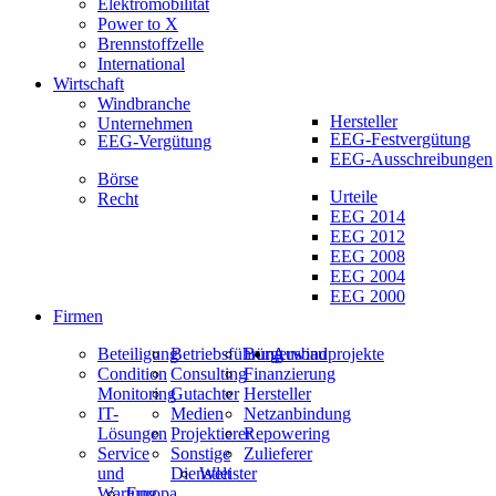
Elektromobilität
Power to X
Brennstoffzelle
International
Wirtschaft
Windbranche
Hersteller
Unternehmen
EEG-Festvergütung
EEG-Vergütung
EEG-Ausschreibungen
Börse
Urteile
Recht
EEG 2014
EEG 2012
EEG 2008
EEG 2004
EEG 2000
Firmen
Beteiligung
Betriebsführung
Bürgerwindprojekte
Ausbau
Condition
Consulting
Finanzierung
Monitoring
Gutachter
Hersteller
IT-
Medien
Netzanbindung
Lösungen
Projektierer
Repowering
Service
Sonstige
Zulieferer
und
Dienstleister
Welt
Wartung
Europa