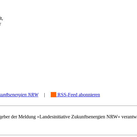
t,
r
ukunftsenergien NRW
|
RSS-Feed abonnieren
ausgeber der Meldung »Landesinitiative Zukunftsenergien NRW« verantwo