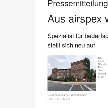
Pressemitteilu
Aus airspex 
Spezialist für bedarf
stellt sich neu auf
Der
neue
Sitz der
Dark
Sky
GmbH
in der
Neubrandenburger Vierrademühle.
© Dark Sky GmbH