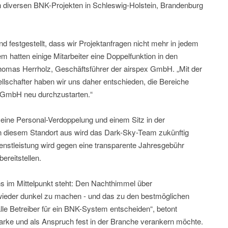
an diversen BNK-Projekten in Schleswig-Holstein, Brandenburg
nd festgestellt, dass wir Projektanfragen nicht mehr in jedem
m hatten einige Mitarbeiter eine Doppelfunktion in den
omas Herrholz, Geschäftsführer der airspex GmbH. „Mit der
hafter haben wir uns daher entschieden, die Bereiche
y GmbH neu durchzustarten.“
h eine Personal-Verdoppelung und einem Sitz in der
 diesem Standort aus wird das Dark-Sky-Team zukünftig
enstleistung wird gegen eine transparente Jahresgebühr
ereitstellen.
ns im Mittelpunkt steht: Den Nachthimmel über
ieder dunkel zu machen - und das zu den bestmöglichen
alle Betreiber für ein BNK-System entscheiden“, betont
rke und als Anspruch fest in der Branche verankern möchte.