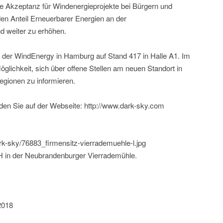
die Akzeptanz für Windenergieprojekte bei Bürgern und
en Anteil Erneuerbarer Energien an der
d weiter zu erhöhen.
f der WindEnergy in Hamburg auf Stand 417 in Halle A1. Im
lichkeit, sich über offene Stellen am neuen Standort in
gionen zu informieren.
den Sie auf der Webseite: http://www.dark-sky.com
ark-sky/76883_firmensitz-vierrademuehle-l.jpg
 in der Neubrandenburger Vierrademühle.
2018