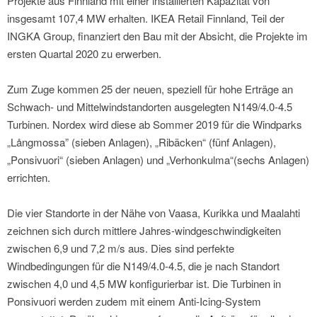
Projekte aus Finnland mit einer installierten Kapazität von
insgesamt 107,4 MW erhalten. IKEA Retail Finnland, Teil der
INGKA Group, finanziert den Bau mit der Absicht, die Projekte im
ersten Quartal 2020 zu erwerben.
Zum Zuge kommen 25 der neuen, speziell für hohe Erträge an
Schwach- und Mittelwindstandorten ausgelegten N149/4.0-4.5
Turbinen. Nordex wird diese ab Sommer 2019 für die Windparks
„Långmossa” (sieben Anlagen), „Ribäcken“ (fünf Anlagen),
„Ponsivuori“ (sieben Anlagen) und „Verhonkulma“(sechs Anlagen)
errichten.
Die vier Standorte in der Nähe von Vaasa, Kurikka und Maalahti
zeichnen sich durch mittlere Jahres-windgeschwindigkeiten
zwischen 6,9 und 7,2 m/s aus. Dies sind perfekte
Windbedingungen für die N149/4.0-4.5, die je nach Standort
zwischen 4,0 und 4,5 MW konfigurierbar ist. Die Turbinen in
Ponsivuori werden zudem mit einem Anti-Icing-System