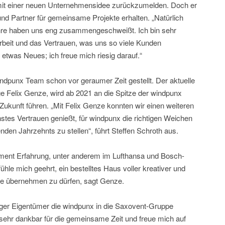
mit einer neuen Unternehmensidee zurückzumelden. Doch er
 und Partner für gemeinsame Projekte erhalten. „Natürlich
Jahre haben uns eng zusammengeschweißt. Ich bin sehr
beit und das Vertrauen, was uns so viele Kunden
twas Neues; ich freue mich riesig darauf.“
indpunx Team schon vor geraumer Zeit gestellt. Der aktuelle
 Felix Genze, wird ab 2021 an die Spitze der windpunx
 Zukunft führen. „Mit Felix Genze konnten wir einen weiteren
stes Vertrauen genießt, für windpunx die richtigen Weichen
en Jahrzehnts zu stellen“, führt Steffen Schroth aus.
ment Erfahrung, unter anderem im Lufthansa und Bosch-
ühle mich geehrt, ein bestelltes Haus voller kreativer und
che übernehmen zu dürfen, sagt Genze.
iniger Eigentümer die windpunx in die Saxovent-Gruppe
en sehr dankbar für die gemeinsame Zeit und freue mich auf