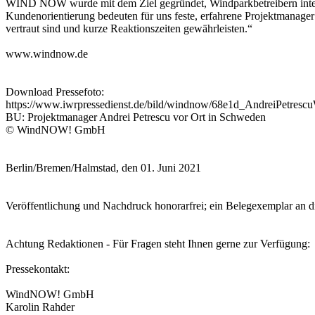
WIND NOW wurde mit dem Ziel gegründet, Windparkbetreibern internat
Kundenorientierung bedeuten für uns feste, erfahrene Projektmanager
vertraut sind und kurze Reaktionszeiten gewährleisten.“
www.windnow.de
Download Pressefoto:
https://www.iwrpressedienst.de/bild/windnow/68e1d_AndreiPetre
BU: Projektmanager Andrei Petrescu vor Ort in Schweden
© WindNOW! GmbH
Berlin/Bremen/Halmstad, den 01. Juni 2021
Veröffentlichung und Nachdruck honorarfrei; ein Belegexemplar an
Achtung Redaktionen - Für Fragen steht Ihnen gerne zur Verfügung:
Pressekontakt:
WindNOW! GmbH
Karolin Rahder