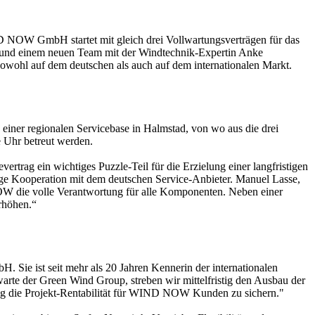
 NOW GmbH startet mit gleich drei Vollwartungsverträgen für das
 und einem neuen Team mit der Windtechnik-Expertin Anke
owohl auf dem deutschen als auch auf dem internationalen Markt.
iner regionalen Servicebase in Halmstad, von wo aus die drei
 Uhr betreut werden.
rtrag ein wichtiges Puzzle-Teil für die Erzielung einer langfristigen
stige Kooperation mit dem deutschen Service-Anbieter. Manuel Lasse,
 die volle Verantwortung für alle Komponenten. Neben einer
rhöhen.“
ie ist seit mehr als 20 Jahren Kennerin der internationalen
rte der Green Wind Group, streben wir mittelfristig den Ausbau der
stig die Projekt-Rentabilität für WIND NOW Kunden zu sichern."