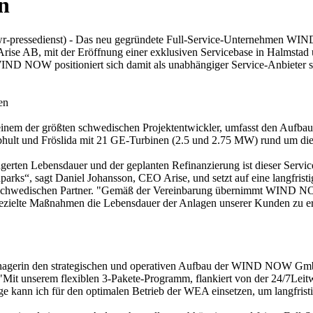
n
r-pressedienst) - Das neu gegründete Full-Service-Unternehmen WIND
ise AB, mit der Eröffnung einer exklusiven Servicebase in Halmstad
IND NOW positioniert sich damit als unabhängiger Service-Anbieter s
en
nem der größten schwedischen Projektentwickler, umfasst den Aufbau e
ult und Fröslida mit 21 GE-Turbinen (2.5 und 2.75 MW) rund um die
erten Lebensdauer und der geplanten Refinanzierung ist dieser Serviceve
dparks“, sagt Daniel Johansson, CEO Arise, und setzt auf eine langfri
 schwedischen Partner. "Gemäß der Vereinbarung übernimmt WIND NOW
ch gezielte Maßnahmen die Lebensdauer der Anlagen unserer Kunden zu e
gerin den strategischen und operativen Aufbau der WIND NOW GmbH. S
t unserem flexiblen 3-Pakete-Programm, flankiert von der 24/7Leitwa
ige kann ich für den optimalen Betrieb der WEA einsetzen, um langfri