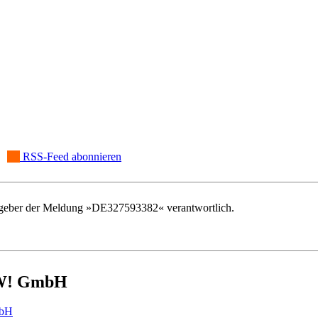
RSS-Feed abonnieren
rausgeber der Meldung »DE327593382« verantwortlich.
OW! GmbH
mbH