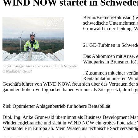
WIND NOW startet in Schwede
Berlin/Bremen/Halmstad (iw
schwedische Unternehmen Ar
Grunwald in der Leitung. W
21 GE-Turbinen in Schwed
Das Abkommen mit Arise, ei
Windparks in Brunsmo, Kåph
Projektmanager Andrei Petrescu vor Ort in Schweden
© WindNOW! GmbH
„Zusammen mit einer verläng
Rentabilität in unseren Win
Geschäftsführer von WIND NOW, freut sich über das Vertrauen der
garantiert hohen Verfügbarkeit haben wir uns als Ziel gesetzt, dur
Ziel: Optimierter Anlagenbetrieb für höhere Rentabilität
Dipl.-Ing. Anke Grunwald übernimmt als Business Development Mana
Windenergiebranche und sieht in WIND NOW ein großes Potenzial: "Mi
Marktanteile in Europa an. Mein Wissen als technische Sachverständ