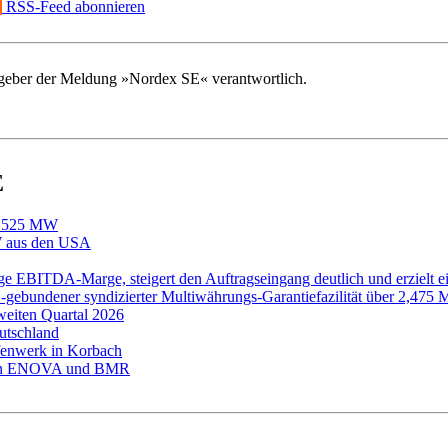
RSS-Feed abonnieren
ausgeber der Meldung »Nordex SE« verantwortlich.
E
mt 525 MW
W aus den USA
ge EBITDA-Marge, steigert den Auftragseingang deutlich und erzielt e
ESG-gebundener syndizierter Multiwährungs-Garantiefazilität über 2,475
weiten Quartal 2026
utschland
fenwerk in Korbach
 von ENOVA und BMR