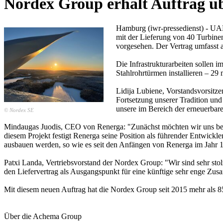
Nordex Group erhält Auftrag ü
Hamburg (iwr-pressedienst) - UA
mit der Lieferung von 40 Turbine
vorgesehen. Der Vertrag umfasst 
Die Infrastrukturarbeiten sollen 
Stahlrohrtürmen installieren – 2
Lidija Lubiene, Vorstandsvorsitze
Fortsetzung unserer Tradition und
unsere im Bereich der erneuerbare
© Nordex SE
Mindaugas Juodis, CEO von Renerga: "Zunächst möchten wir uns bei a
diesem Projekt festigt Renerga seine Position als führender Entwickl
ausbauen werden, so wie es seit den Anfängen von Renerga im Jahr 1
Patxi Landa, Vertriebsvorstand der Nordex Group: "Wir sind sehr s
den Liefervertrag als Ausgangspunkt für eine künftige sehr enge Zu
Mit diesem neuen Auftrag hat die Nordex Group seit 2015 mehr als 
Über die Achema Group