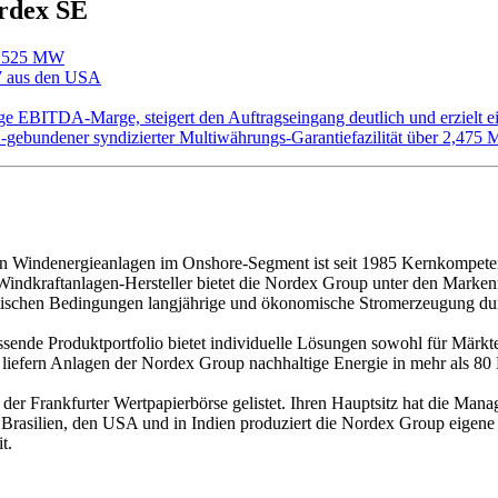
ordex SE
mt 525 MW
W aus den USA
ge EBITDA-Marge, steigert den Auftragseingang deutlich und erzielt e
ESG-gebundener syndizierter Multiwährungs-Garantiefazilität über 2,475
von Windenergieanlagen im Onshore-Segment ist seit 1985 Kernkompet
len Windkraftanlagen-Hersteller bietet die Nordex Group unter den Ma
imatischen Bedingungen langjährige und ökonomische Stromerzeugung d
nde Produktportfolio bietet individuelle Lösungen sowohl für Märkte 
, liefern Anlagen der Nordex Group nachhaltige Energie in mehr als 80
r Frankfurter Wertpapierbörse gelistet. Ihren Hauptsitz hat die Man
, Brasilien, den USA und in Indien produziert die Nordex Group eigen
t.