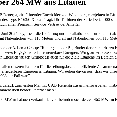
ber 264 MW aus Litauen
B Renerga, ein führender Entwickler von Windenergieprojekten in Li
n des Typs N163/6.X beauftragt. Die Turbinen der Serie Delta4000 s
auch einen Premium-Service-Vertrag der Anlagen.
im Juni 2024 beginnen, die Lieferung und Installation der Turbinen ist
9 mit Nabenhöhen von 118 Metern und elf mit Nabenhöhen von 113 Meter
nde der Achema Group: "Renerga ist der Begründer der erneuerbaren Ene
 unseres Engagements für erneuerbare Energien. Wir glauben, dass diese
n Energien tätigen Gruppe als auch für die Ziele Litauens im Bereich 
llen unseren Partnern für die reibungslose und effiziente Zusammena
er erneuerbarer Energien in Litauen. Wir gehen davon aus, dass wir uns
998 der Fall war."
tolz darauf, zum ersten Mal mit UAB Renerga zusammenzuarbeiten, in
sammenarbeit beider Unternehmen."
850 MW in Litauen verkauft. Davon befinden sich derzeit 460 MW im 