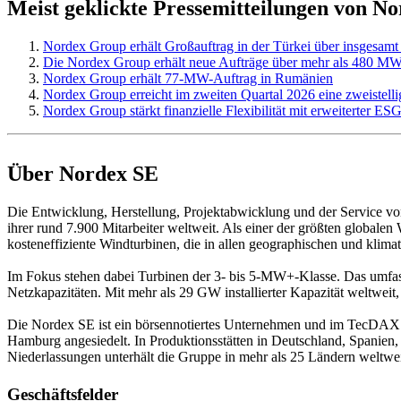
Meist geklickte Pressemitteilungen von N
Nordex Group erhält Großauftrag in der Türkei über insgesa
Die Nordex Group erhält neue Aufträge über mehr als 480 M
Nordex Group erhält 77-MW-Auftrag in Rumänien
Nordex Group erreicht im zweiten Quartal 2026 eine zweistelli
Nordex Group stärkt finanzielle Flexibilität mit erweiterter 
Über Nordex SE
Die Entwicklung, Herstellung, Projektabwicklung und der Service 
ihrer rund 7.900 Mitarbeiter weltweit. Als einer der größten globa
kosteneffiziente Windturbinen, die in allen geographischen und kl
Im Fokus stehen dabei Turbinen der 3- bis 5-MW+-Klasse. Das umfasse
Netzkapazitäten. Mit mehr als 29 GW installierter Kapazität weltweit
Die Nordex SE ist ein börsennotiertes Unternehmen und im TecDAX de
Hamburg angesiedelt. In Produktionsstätten in Deutschland, Spanien
Niederlassungen unterhält die Gruppe in mehr als 25 Ländern weltwei
Geschäftsfelder