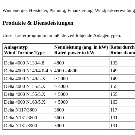
Windenergie, Hersteller, Planung, Finanzierung, Windparkverwaltun
Produkte & Dienstleistungen
Unser Lieferprogramm umfaßt derzeit folgende Anlagentypen:
Anlagentyp
Nennleistung (ang. in kW)
Rotordurchm
Wind Turbine Type
Rated power in kW
Rotor diame
Delta 4000 N133/4.8
4800
133
Delta 4000 N149/4.0-4.5
4000 - 4800
149
Delta 4000 N149/5.X
> 5000
149
Delta 4000 N155/4.X
> 4000
155
Delta 4000 N155/5.X
> 5000
155
Delta 4000 N163/5.X
> 5000
163
Delta N117/3600
3600
117
Delta N131/3600
3600
131
Delta N131/3900
3900
131