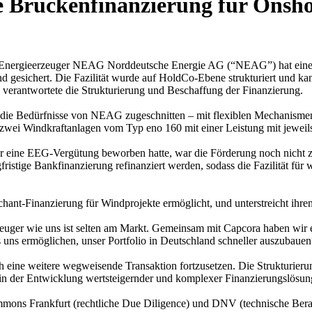
e Brückenfinanzierung für Onsh
 Energieerzeuger NEAG Norddeutsche Energie AG (“NEAG”) hat eine i
 gesichert. Die Fazilität wurde auf HoldCo-Ebene strukturiert und kan
 verantwortete die Strukturierung und Beschaffung der Finanzierung.
auf die Bedürfnisse von NEAG zugeschnitten – mit flexiblen Mechanisme
asst zwei Windkraftanlagen vom Typ eno 160 mit einer Leistung mit jew
ür eine EEG-Vergütung beworben hatte, war die Förderung noch nicht z
fristige Bankfinanzierung refinanziert werden, sodass die Fazilität f
chant-Finanzierung für Windprojekte ermöglicht, und unterstreicht ihre
euger wie uns ist selten am Markt. Gemeinsam mit Capcora haben wir e
es uns ermöglichen, unser Portfolio in Deutschland schneller auszubau
eine weitere wegweisende Transaktion fortzusetzen. Die Strukturieru
tise in der Entwicklung wertsteigernder und komplexer Finanzierungslö
 Frankfurt (rechtliche Due Diligence) und DNV (technische Berat