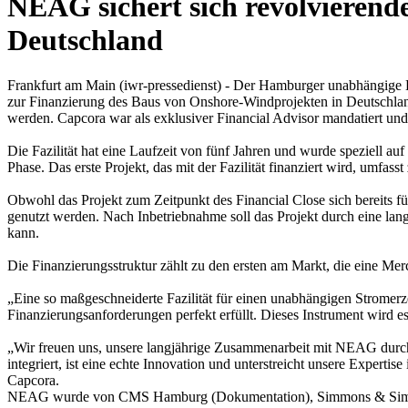
NEAG sichert sich revolvierend
Deutschland
Frankfurt am Main (iwr-pressedienst) - Der Hamburger unabhängige
zur Finanzierung des Baus von Onshore-Windprojekten in Deutschland
werden. Capcora war als exklusiver Financial Advisor mandatiert und
Die Fazilität hat eine Laufzeit von fünf Jahren und wurde speziell 
Phase. Das erste Projekt, das mit der Fazilität finanziert wird, umf
Obwohl das Projekt zum Zeitpunkt des Financial Close sich bereits f
genutzt werden. Nach Inbetriebnahme soll das Projekt durch eine lang
kann.
Die Finanzierungsstruktur zählt zu den ersten am Markt, die eine Mer
„Eine so maßgeschneiderte Fazilität für einen unabhängigen Stromerz
Finanzierungsanforderungen perfekt erfüllt. Dieses Instrument wird 
„Wir freuen uns, unsere langjährige Zusammenarbeit mit NEAG durch 
integriert, ist eine echte Innovation und unterstreicht unsere Exper
Capcora.
NEAG wurde von CMS Hamburg (Dokumentation), Simmons & Simmons