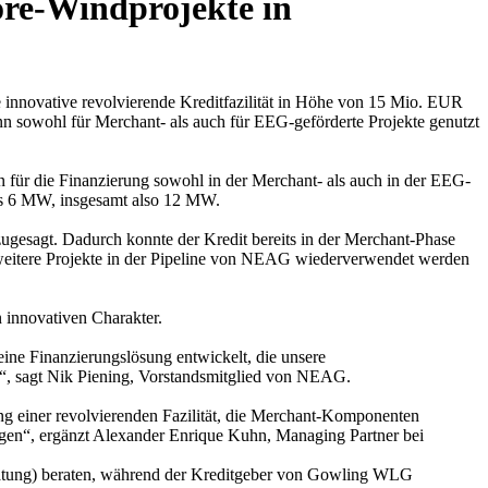
ore-Windprojekte in
nnovative revolvierende Kreditfazilität in Höhe von 15 Mio. EUR
n sowohl für Merchant- als auch für EEG-geförderte Projekte genutzt
n für die Finanzierung sowohl in der Merchant- als auch in der EEG-
eils 6 MW, insgesamt also 12 MW.
ugesagt. Dadurch konnte der Kredit bereits in der Merchant-Phase
ür weitere Projekte in der Pipeline von NEAG wiederverwendet werden
n innovativen Charakter.
ine Finanzierungslösung entwickelt, die unsere
en“, sagt Nik Piening, Vorstandsmitglied von NEAG.
ng einer revolvierenden Fazilität, die Merchant-Komponenten
sungen“, ergänzt Alexander Enrique Kuhn, Managing Partner bei
ung) beraten, während der Kreditgeber von Gowling WLG