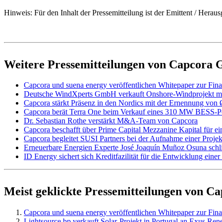
Hinweis: Für den Inhalt der Pressemitteilung ist der Emittent / He
Weitere Pressemitteilungen von Capcor
Capcora und suena energy veröffentlichen Whitepaper zur Fina
Deutsche WindXperts GmbH verkauft Onshore-Windprojekt m
Capcora stärkt Präsenz in den Nordics mit der Ernennung von
Capcora berät Terra One beim Verkauf eines 310 MW BESS-Por
Dr. Sebastian Rothe verstärkt M&A-Team von Capcora
Capcora beschafft über Prime Capital Mezzanine Kapital für e
Capcora begleitet SUSI Partners bei der Aufnahme einer Projek
Erneuerbare Energien Experte José Joaquín Muñoz Osuna schl
ID Energy sichert sich Kreditfazilität für die Entwicklung ei
Meist geklickte Pressemitteilungen von 
Capcora und suena energy veröffentlichen Whitepaper zur Fina
Lightsource bp verkauft Solar-Projekt in Portugal an Exus Re