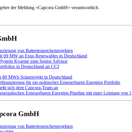
rausgeber der Meldung »Capcora GmbH« verantwortlich.
a GmbH
nzierung von Batteriespeicherprojekten
it 69 MW an Exus Renewables in Deutschland
 Øystein Kvarme zum Senior Advisor
tfolios in Deutschland an CCI
in 80 MWp Solarprojekt in Deutschland
tfinanzierung für ein polnisches Erneuerbaren Energien Portfolio
ießt sich dem Capcora-Team an
ner europäischen Erneuerbaren Energien Pipeline mit einer Leistung von
Capcora GmbH
nzierung von Batteriespeicherprojekten
newables